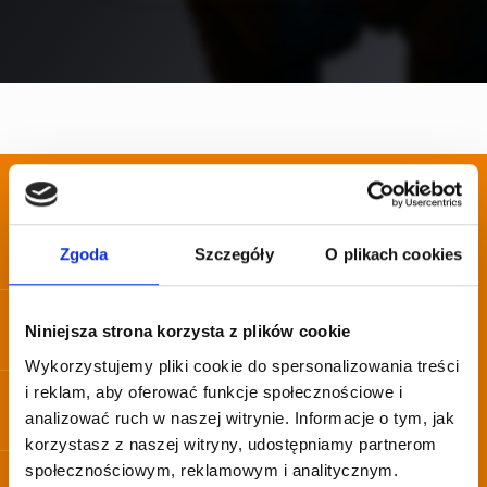
Ważne informacje !
Każdy zakupiony voucher jest ważny przez 180 dni od
Zgoda
Szczegóły
O plikach cookies
daty zakupu.
W celu realizacji vouchera użyj kodu podczas
rezerwacji online lub voucher podczas płatności w
Niniejsza strona korzysta z plików cookie
recepcji toru.
Wykorzystujemy pliki cookie do spersonalizowania treści
i reklam, aby oferować funkcje społecznościowe i
Wartość środków na voucherach wymienna jest na
przejazdy po torze, akcesoria oraz usługę jazdy z
analizować ruch w naszej witrynie. Informacje o tym, jak
instruktorem.
korzystasz z naszej witryny, udostępniamy partnerom
społecznościowym, reklamowym i analitycznym.
Wartość środków na voucherach nie jest zwrotna.