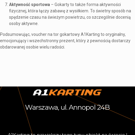
Aktywność sportowa
– Gokarty to także forma aktywności
fizycznej, która łączy zabawę z wysiłkiem. To świetny sposób na
spędzenie czasu na świeżym powietrzu, co szczególnie docenią
osoby aktywne.
Podsumowując, voucher na tor gokartowy A1Karting to oryginalny,
emocjonujący i wszechstronny prezent, który z pewnością dostarczy
obdarowanej osobie wielu radości.
Warszawa, ul. Annopol 24B
A
1
K
a
r
t
i
n
g
t
o
n
a
j
w
i
ę
k
s
z
y
t
e
g
o
t
y
p
u
o
b
i
e
k
t
n
a
ś
w
i
e
c
i
e
!