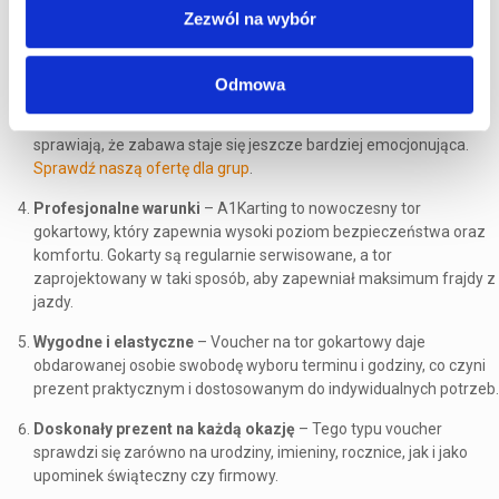
się bezpieczną i ekscytującą jazdą. Ogromna flota gokartów
Zezwól na wybór
spalinowych i elektrycznych. U nas każdy znajdzie coś dla siebie.
Świetna zabawa w grupie
– Gokarty to doskonała okazja, by
Odmowa
spędzić czas z rodziną, przyjaciółmi lub współpracownikami.
Można zorganizować zawody, które dodatkowo integrują i
sprawiają, że zabawa staje się jeszcze bardziej emocjonująca.
Sprawdź naszą ofertę dla grup
.
Profesjonalne warunki
– A1Karting to nowoczesny tor
gokartowy, który zapewnia wysoki poziom bezpieczeństwa oraz
komfortu. Gokarty są regularnie serwisowane, a tor
zaprojektowany w taki sposób, aby zapewniał maksimum frajdy z
jazdy.
Wygodne i elastyczne
– Voucher na tor gokartowy daje
obdarowanej osobie swobodę wyboru terminu i godziny, co czyni
prezent praktycznym i dostosowanym do indywidualnych potrzeb.
Doskonały prezent na każdą okazję
– Tego typu voucher
sprawdzi się zarówno na urodziny, imieniny, rocznice, jak i jako
upominek świąteczny czy firmowy.