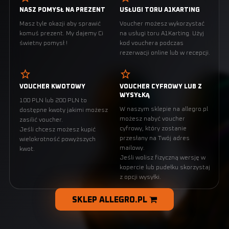
NASZ POMYSŁ NA PREZENT
USŁUGI TORU A1KARTING
Masz tyle okazji aby sprawić
Voucher możesz wykorzystać
komuś prezent. My dajemy Ci
na usługi toru A1Karting. Użyj
świetny pomysł !
kod vouchera podczas
rezerwacji online lub w recepcji.
VOUCHER KWOTOWY
VOUCHER CYFROWY LUB Z
WYSYŁKĄ
100 PLN lub 200 PLN to
W naszym sklepie na allegro.pl
dostępne kwoty jakimi możesz
możesz nabyć voucher
zasilić voucher.
cyfrowy, który zostanie
Jeśli chcesz możesz kupić
przesłany na Twój adres
wielokrotność powyższych
mailowy.
kwot.
Jeśli wolisz fizyczną wersję w
kopercie lub pudełku skorzystaj
z opcji wysyłki.
SKLEP ALLEGRO.PL