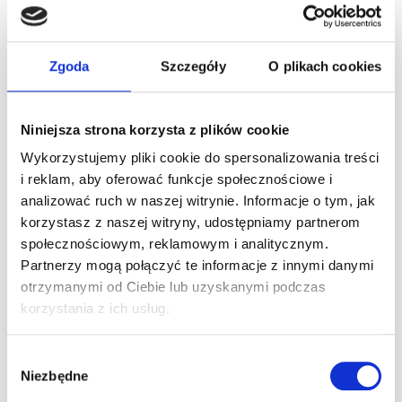
Zgoda
Szczegóły
O plikach cookies
NAPOJE
Niniejsza strona korzysta z plików cookie
Wykorzystujemy pliki cookie do spersonalizowania treści
Alkohol udostępniamy po zakończeniu zawodów na torze
i reklam, aby oferować funkcje społecznościowe i
Jazda gokartami po spożyciu alkoholu jest zabroniona !
analizować ruch w naszej witrynie. Informacje o tym, jak
Korzystanie ze strefy symulatorów po spożyciu alkoholu jest
korzystasz z naszej witryny, udostępniamy partnerom
możliwe :)
społecznościowym, reklamowym i analitycznym.
Partnerzy mogą połączyć te informacje z innymi danymi
otrzymanymi od Ciebie lub uzyskanymi podczas
korzystania z ich usług.
Pakiet bezalkoholowy
Wybór
Niezbędne
Pakiet Alkohol 1
zgody