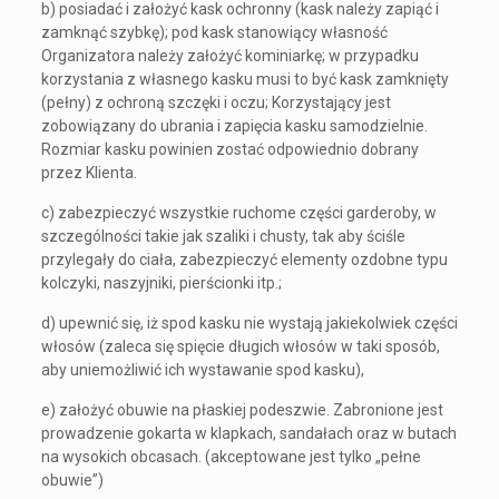
b) posiadać i założyć kask ochronny (kask należy zapiąć i
zamknąć szybkę); pod kask stanowiący własność
Organizatora należy założyć kominiarkę; w przypadku
korzystania z własnego kasku musi to być kask zamknięty
(pełny) z ochroną szczęki i oczu; Korzystający jest
zobowiązany do ubrania i zapięcia kasku samodzielnie.
Rozmiar kasku powinien zostać odpowiednio dobrany
przez Klienta.
c) zabezpieczyć wszystkie ruchome części garderoby, w
szczególności takie jak szaliki i chusty, tak aby ściśle
przylegały do ciała, zabezpieczyć elementy ozdobne typu
kolczyki, naszyjniki, pierścionki itp.;
d) upewnić się, iż spod kasku nie wystają jakiekolwiek części
włosów (zaleca się spięcie długich włosów w taki sposób,
aby uniemożliwić ich wystawanie spod kasku),
e) założyć obuwie na płaskiej podeszwie. Zabronione jest
prowadzenie gokarta w klapkach, sandałach oraz w butach
na wysokich obcasach. (akceptowane jest tylko „pełne
obuwie”)