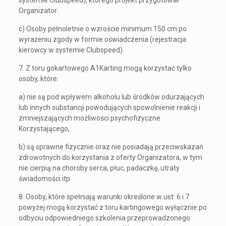
systemie Clubspeed), którego projekt przygotował
Organizator.
c) Osoby pełnoletnie o wzroście minimum 150 cm po
wyrażeniu zgody w formie oświadczenia (rejestracja
kierowcy w systemie Clubspeed).
7. Z toru gokartowego A1Karting mogą korzystać tylko
osoby, które:
a) nie są pod wpływem alkoholu lub środków odurzających
lub innych substancji powodujących spowolnienie reakcji i
zmniejszających możliwości psychofizyczne
Korzystającego,
b) są sprawne fizycznie oraz nie posiadają przeciwskazań
zdrowotnych do korzystania z oferty Organizatora, w tym
nie cierpią na choroby serca, płuc, padaczkę, utraty
świadomości itp.
8. Osoby, które spełniają warunki określone w ust. 6 i 7
powyżej mogą korzystać z toru kartingowego wyłącznie po
odbyciu odpowiedniego szkolenia przeprowadzonego