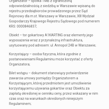
Organizator – spółka TMB z ograniczoną
odpowiedzialnością z siedzibą w Warszawie wpisaną do
rejestru przedsiębiorców prowadzonego przez Sąd
Rejonowy dla m.st. Warszawy w Warszawie, XIII Wydział
Gospodarczy Krajowego Rejestru Sądowego pod numerem
KRS: 0000846837;
Obiekt – tor gokartowy A1KARTING oraz elementy jego
wyposażenia wraz z przynależną infrastruktura,
usytuowany pod adresem: ul. Annopol 24B w Warszawie;
Korzystający – osoba fizyczna, która zgodnie z
postanowieniami Regulaminu może korzystać z oferty
Organizatora;
Bilet wstępu – dokument stanowiący potwierdzenie
zawarcia umowy pomiędzy Organizatorem a
Korzystającym, której przedmiotem jest umożliwienie
korzystającemu używania gokartów oraz Obiektu za
zapłatą określonej w cenniku ceny, przez wskazany w nim
czas oraz na warunkach określonych niniejszym
Regulaminem;