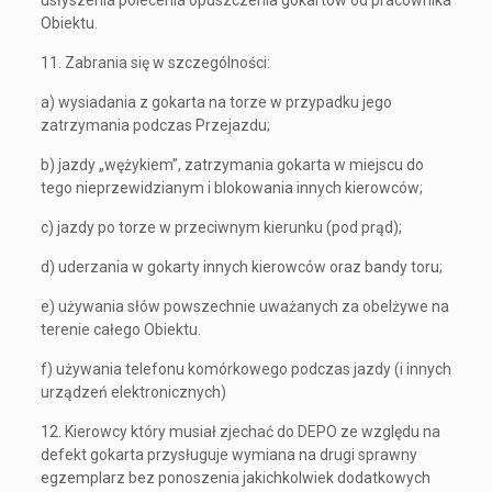
usłyszenia polecenia opuszczenia gokartów od pracownika
Obiektu.
11. Zabrania się w szczególności:
a) wysiadania z gokarta na torze w przypadku jego
zatrzymania podczas Przejazdu;
b) jazdy „wężykiem”, zatrzymania gokarta w miejscu do
tego nieprzewidzianym i blokowania innych kierowców;
c) jazdy po torze w przeciwnym kierunku (pod prąd);
d) uderzania w gokarty innych kierowców oraz bandy toru;
e) używania słów powszechnie uważanych za obelżywe na
terenie całego Obiektu.
f) używania telefonu komórkowego podczas jazdy (i innych
urządzeń elektronicznych)
12. Kierowcy który musiał zjechać do DEPO ze względu na
defekt gokarta przysługuje wymiana na drugi sprawny
egzemplarz bez ponoszenia jakichkolwiek dodatkowych