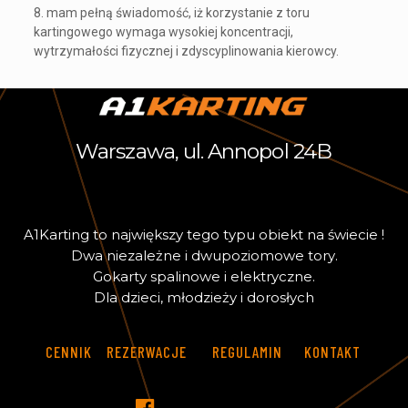
8. mam pełną świadomość, iż korzystanie z toru
kartingowego wymaga wysokiej koncentracji,
wytrzymałości fizycznej i zdyscyplinowania kierowcy.
Warszawa, ul. Annopol 24B
A
1
K
a
r
t
i
n
g
t
o
n
a
j
w
i
ę
k
s
z
y
t
e
g
o
t
y
p
u
o
b
i
e
k
t
n
a
ś
w
i
e
c
i
e
!
D
w
a
n
i
e
z
a
l
e
ż
n
e
i
d
w
u
p
o
z
i
o
m
o
w
e
t
o
r
y
.
G
o
k
a
r
t
y
s
p
a
l
i
n
o
w
e
i
e
l
e
k
t
r
y
c
z
n
e
.
D
l
a
d
z
i
e
c
i
,
m
ł
o
d
z
i
e
ż
y
i
d
o
r
o
s
ł
y
c
h
CENNIK
REZERWACJE
REGULAMIN
KONTAKT