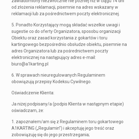
zawiadomiony niezwłocznie nie później niż w ciągu 14 dni
od złożenia reklamacji, pisemnie na adres wskazany w
reklamacji lub za pośrednictwem poczty elektronicznej.
5. Ponadto Korzystający mogą składać wszelkie uwagi i
sugestie co do oferty Organizatora, sposobu organizacji
Obiektu oraz zasad korzystania z gokartów i toru
kartingowego bezpośrednio obsłudze obiektu, pisemnie na
adres Organizatora lub za pośrednictwem poczty
elektronicznej na następujący adres e-mail:
biuro@a1karting.pl
6. W sprawach nieuregulowanych Regulaminem
obowiązują przepisy Kodeksu Cywilnego.
Oświadczenie Klienta:
Ja niżej podpisany/a (podpis Klienta w następnym etapie)
oświadczam, że:
1. zapoznałem/am się z Regulaminem toru gokartowego
A1KARTING („Regulamin”) i akceptuję jego treść oraz
zobowiązuję się do jego przestrzegania;