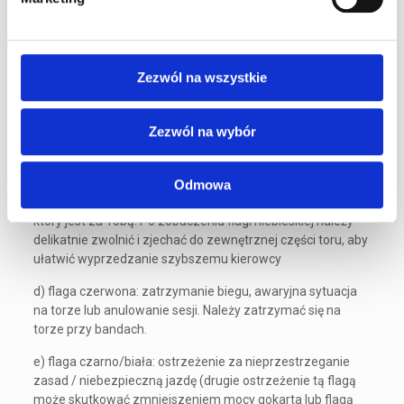
a) flaga oraz światło żółte: UWAGA, niebezpieczeństwo na
torze, neutralizacja. Należy zwolnić i zachować szczególną
ostrożność podczas jazdy. Obsługa może zdalnie na ten
Zezwól na wszystkie
czas ograniczyć moc w gokartach dla zapewnienia
bezpieczeństwa Klientom oraz sobie. Obowiązuje zakaz
wyprzedzania.
Zezwól na wybór
b) flaga oraz światło zielone: tor wolny, można
kontynuować jazdę,
Odmowa
c) flaga niebieska: należy przepuścić szybszego kierowcę,
który jest za Tobą. Po zobaczeniu flagi niebieskiej należy
delikatnie zwolnić i zjechać do zewnętrznej części toru, aby
ułatwić wyprzedzanie szybszemu kierowcy
d) flaga czerwona: zatrzymanie biegu, awaryjna sytuacja
na torze lub anulowanie sesji. Należy zatrzymać się na
torze przy bandach.
e) flaga czarno/biała: ostrzeżenie za nieprzestrzeganie
zasad / niebezpieczną jazdę (drugie ostrzeżenie tą flagą
może skutkować zmniejszeniem mocy gokarta lub flagą