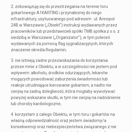
2. zobowiązuję się do przestrzegania na terenie toru
gokartowego A1KARTING i przynależnej do niego
infrastruktury, usytuowanego pod adresem : ul. Annopol
24B w Warszawie („Obiekt”) instrukcji wydawanych przez
pracowników lub przedstawicieli spółki TMB spółka z o.o. z
siedzibą w Warszawie („Organizator”), w tym poleceń
wydawanych za pomocą flag sygnalizacyjnych, których
znaczenie określa Regulamin;
3. nie istnieją żadne przeciwskazania do korzystania
przeze mnie z Obiektu, a w szczególności nie jestem pod
wpływem: alkoholu, środków odurzających, lekarstw
mogących powodować zaburzenia świadomości lub
reakcje utrudniające kierowanie gokartem, a nadto nie
cierpię na żadną dolegliwość, która mogłaby wywoływać
powyżej wskazane skutki, w tym nie cierpię na nadciśnienie
lub choroby kardiologiczne;
4. korzystam z całego Obiektu, w tym toru i gokartów na
własną odpowiedzialność oraz jestem świadomy/a
konsekwencji oraz niebezpieczeństwa związanego z nie