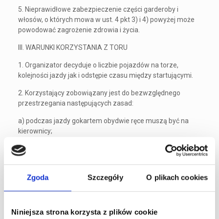
5. Nieprawidłowe zabezpieczenie części garderoby i
włosów, o których mowa w ust. 4 pkt 3) i 4) powyżej może
powodować zagrożenie zdrowia i życia.
III. WARUNKI KORZYSTANIA Z TORU
1. Organizator decyduje o liczbie pojazdów na torze,
kolejności jazdy jak i odstępie czasu między startującymi.
2. Korzystający zobowiązany jest do bezwzględnego
przestrzegania następujących zasad:
a) podczas jazdy gokartem obydwie ręce muszą być na
kierownicy;
b) prawy pedał w gokarcie służy do przyspieszania;
c) lewy pedał w gokarcie służy do hamowania;
Zgoda
Szczegóły
O plikach cookies
d) odległość między gokartami podczas Przejazdu
powinna wynosić, co najmniej 5 metrów;
e) nie wolno dotykać silnika, wydechu oraz innych gorących
Niniejsza strona korzysta z plików cookie