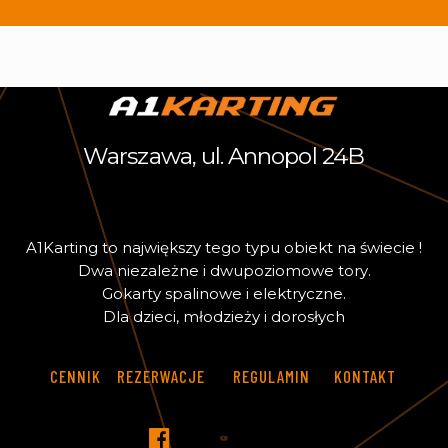
Warszawa, ul. Annopol 24B
A
1
K
a
r
t
i
n
g
t
o
n
a
j
w
i
ę
k
s
z
y
t
e
g
o
t
y
p
u
o
b
i
e
k
t
n
a
ś
w
i
e
c
i
e
!
D
w
a
n
i
e
z
a
l
e
ż
n
e
i
d
w
u
p
o
z
i
o
m
o
w
e
t
o
r
y
.
G
o
k
a
r
t
y
s
p
a
l
i
n
o
w
e
i
e
l
e
k
t
r
y
c
z
n
e
.
D
l
a
d
z
i
e
c
i
,
m
ł
o
d
z
i
e
ż
y
i
d
o
r
o
s
ł
y
c
h
CENNIK
REZERWACJE
REGULAMIN
KONTAKT