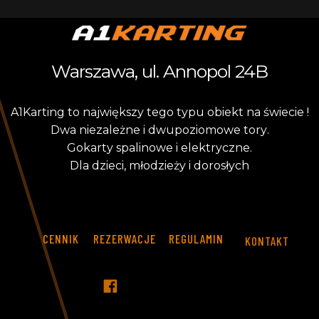
Warszawa, ul. Annopol 24B
A
1
K
a
r
t
i
n
g
t
o
n
a
j
w
i
ę
k
s
z
y
t
e
g
o
t
y
p
u
o
b
i
e
k
t
n
a
ś
w
i
e
c
i
e
!
D
w
a
n
i
e
z
a
l
e
ż
n
e
i
d
w
u
p
o
z
i
o
m
o
w
e
t
o
r
y
.
G
o
k
a
r
t
y
s
p
a
l
i
n
o
w
e
i
e
l
e
k
t
r
y
c
z
n
e
.
D
l
a
d
z
i
e
c
i
,
m
ł
o
d
z
i
e
ż
y
i
d
o
r
o
s
ł
y
c
h
CENNIK
REZERWACJE
REGULAMIN
KONTAKT