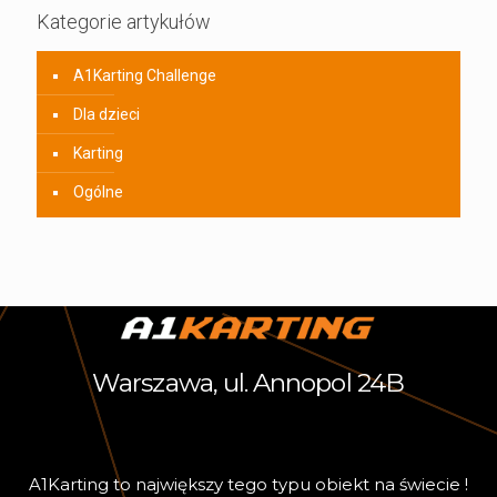
Kategorie artykułów
A1Karting Challenge
Dla dzieci
Karting
Ogólne
Warszawa, ul. Annopol 24B
A
1
K
a
r
t
i
n
g
t
o
n
a
j
w
i
ę
k
s
z
y
t
e
g
o
t
y
p
u
o
b
i
e
k
t
n
a
ś
w
i
e
c
i
e
!