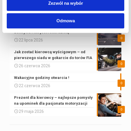
24h Le Mans – przewodnik po największym
Zezwól na wybór
wyścigu długodystansowym na świecie
0
30 lipca 2026
Odmowa
Pole Position w F1 – co to znaczy, jak się
zdobywa i kto jest rekordzistą
0
22 lipca 2026
Jak zostać kierowcą wyścigowym – od
pierwszego siadu w gokarcie do torów FIA
0
26 czerwca 2026
Wakacyjne godziny otwarcia !
0
22 czerwca 2026
Prezent dla kierowcy – najlepsze pomysły
na upominek dla pasjonata motoryzacji
0
29 maja 2026