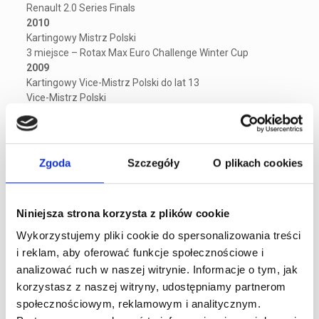
Renault 2.0 Series Finals
2010
Kartingowy Mistrz Polski
3 miejsce – Rotax Max Euro Challenge Winter Cup
2009
Kartingowy Vice-Mistrz Polski do lat 13
Vice-Mistrz Polski
4 miejsce-Mistrzostwa Europy Środkowej FIA
Łukasz Bartoszuk
Zgoda
Szczegóły
O plikach cookies
Karierę zawodnika rozpoczął po ukończeniu 14 roku życia.
Już po dwóch sezonach startów w 2012 roku wywalczył
Niniejsza strona korzysta z plików cookie
tytuł II wicemistrza, a w 2015 roku został Mistrzem Polski w
klasie Senior Max oraz DD2 Max.
Wykorzystujemy pliki cookie do spersonalizowania treści
2015
i reklam, aby oferować funkcje społecznościowe i
Mistrz Polski Rotax Max Challenge kat. Senior Max i DD2
analizować ruch w naszej witrynie. Informacje o tym, jak
2014
korzystasz z naszej witryny, udostępniamy partnerom
I Vice-Mistrz pucharu Rotax Max Challenge Polska
społecznościowym, reklamowym i analitycznym.
2013