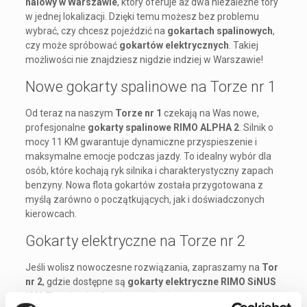
halowy w Warszawie
, który oferuje aż dwa niezależne tory
w jednej lokalizacji. Dzięki temu możesz bez problemu
wybrać, czy chcesz pojeździć na
gokartach spalinowych
,
czy może spróbować
gokartów elektrycznych
. Takiej
możliwości nie znajdziesz nigdzie indziej w Warszawie!
Nowe gokarty spalinowe na Torze nr 1
Od teraz na naszym
Torze nr 1
czekają na Was nowe,
profesjonalne
gokarty spalinowe RIMO ALPHA 2
. Silnik o
mocy 11 KM gwarantuje dynamiczne przyspieszenie i
maksymalne emocje podczas jazdy. To idealny wybór dla
osób, które kochają ryk silnika i charakterystyczny zapach
benzyny. Nowa flota gokartów została przygotowana z
myślą zarówno o początkujących, jak i doświadczonych
kierowcach.
Gokarty elektryczne na Torze nr 2
Jeśli wolisz nowoczesne rozwiązania, zapraszamy na
Tor
nr 2
, gdzie dostępne są
gokarty elektryczne RIMO SiNUS
iON
. Te pojazdy oferują natychmiastowy moment