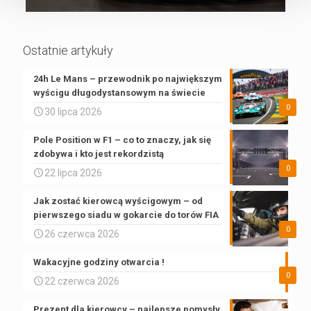
Ostatnie artykuły
24h Le Mans – przewodnik po największym
wyścigu długodystansowym na świecie
0
30 lipca 2026
Pole Position w F1 – co to znaczy, jak się
zdobywa i kto jest rekordzistą
0
22 lipca 2026
Jak zostać kierowcą wyścigowym – od
pierwszego siadu w gokarcie do torów FIA
0
26 czerwca 2026
Wakacyjne godziny otwarcia !
0
22 czerwca 2026
Prezent dla kierowcy – najlepsze pomysły