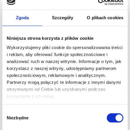
obrotowy, cichszą pracę i równie wysoką dawkę adrenaliny.
A1Karting
to
jedyny tor w Warszawie
, który daje Ci
prawdziwy wybór — spalinowy czy elektryczny? U nas to Ty
Zgoda
Szczegóły
O plikach cookies
decydujesz!
Dlaczego warto odwiedzić A1Karting
w Warszawie?
Niniejsza strona korzysta z plików cookie
Wykorzystujemy pliki cookie do spersonalizowania treści
Jedyny tor halowy w Warszawie
z dwoma
i reklam, aby oferować funkcje społecznościowe i
niezależnymi torami
analizować ruch w naszej witrynie. Informacje o tym, jak
Nowe gokarty spalinowe
RIMO ALPHA 2 (Tor nr 1)
korzystasz z naszej witryny, udostępniamy partnerom
Nowoczesne gokarty elektryczne
RIMO SiNUS iON
społecznościowym, reklamowym i analitycznym.
(Tor nr 2)
Partnerzy mogą połączyć te informacje z innymi danymi
otrzymanymi od Ciebie lub uzyskanymi podczas
Wygodna lokalizacja w Warszawie
— łatwy dojazd z
każdej części miasta
korzystania z ich usług.
Profesjonalna obsługa i wysoki standard
bezpieczeństwa
Wybór
Niezbędne
zgody
Doskonałe miejsce na eventy firmowe, urodziny,
wieczory kawalerskie i spotkania ze znajomymi