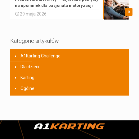
na upominek dla pasjonata motoryzacji
0
29 maja 2026
Kategorie artykułów
A1Karting Challenge
Dla dzieci
Karting
Ogólne