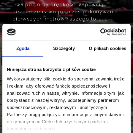
Dwa poziomy prędkości zapewnią
bezpieczeństwo podczas pokonywania
pierwszych metrów naszego toru, a
także niezapomnianą zabawę dla tych
bardziej doświadczonych.
Zgoda
Szczegóły
O plikach cookies
Niniejsza strona korzysta z plików cookie
Wykorzystujemy pliki cookie do spersonalizowania treści
i reklam, aby oferować funkcje społecznościowe i
analizować ruch w naszej witrynie. Informacje o tym, jak
korzystasz z naszej witryny, udostępniamy partnerom
społecznościowym, reklamowym i analitycznym.
Partnerzy mogą połączyć te informacje z innymi danymi
otrzymanymi od Ciebie lub uzyskanymi podczas
korzystania z ich usług.