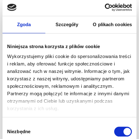
W dniu 1.11.2025 r. tor będzie zamknięty. Zapraszamy
ponownie od niedzieli od godziny 10:00.
Zgoda
Szczegóły
O plikach cookies
Ostatnie artykuły
Niniejsza strona korzysta z plików cookie
24h Le Mans – przewodnik po największym
wyścigu długodystansowym na świecie
Wykorzystujemy pliki cookie do spersonalizowania treści
0
30 lipca 2026
i reklam, aby oferować funkcje społecznościowe i
analizować ruch w naszej witrynie. Informacje o tym, jak
Pole Position w F1 – co to znaczy, jak się
korzystasz z naszej witryny, udostępniamy partnerom
zdobywa i kto jest rekordzistą
społecznościowym, reklamowym i analitycznym.
0
22 lipca 2026
Partnerzy mogą połączyć te informacje z innymi danymi
otrzymanymi od Ciebie lub uzyskanymi podczas
Jak zostać kierowcą wyścigowym – od
pierwszego siadu w gokarcie do torów FIA
korzystania z ich usług.
0
26 czerwca 2026
Wybór
Wakacyjne godziny otwarcia !
Niezbędne
zgody
0
22 czerwca 2026