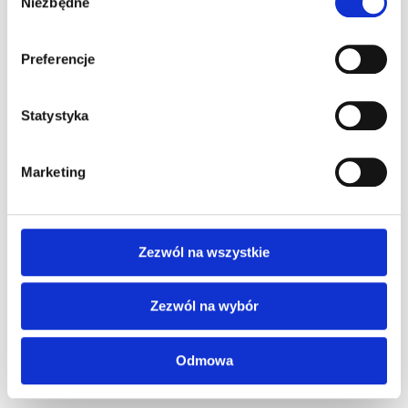
Niezbędne
zgody
Wakacyjne godziny otwarcia !
0
22 czerwca 2026
Preferencje
Prezent dla kierowcy – najlepsze pomysły
na upominek dla pasjonata motoryzacji
Statystyka
0
29 maja 2026
Marketing
Kategorie artykułów
A1Karting Challenge
Zezwól na wszystkie
Dla dzieci
Zezwól na wybór
Karting
Ogólne
Odmowa