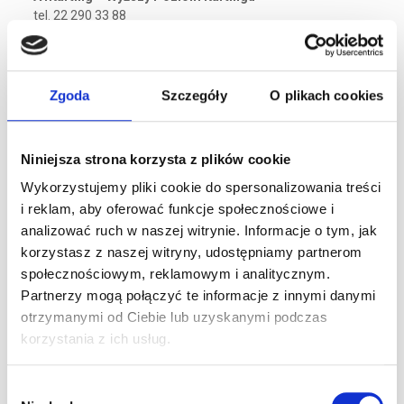
tel. 22 290 33 88
e-mail: biuro@a1karting.pl
ul. Jagiellońska 82, Warszawa
www.a1karting.pl
Zgoda
Szczegóły
O plikach cookies
Ostatnie artykuły
Niniejsza strona korzysta z plików cookie
24h Le Mans – przewodnik po największym
Wykorzystujemy pliki cookie do spersonalizowania treści
wyścigu długodystansowym na świecie
i reklam, aby oferować funkcje społecznościowe i
0
30 lipca 2026
analizować ruch w naszej witrynie. Informacje o tym, jak
korzystasz z naszej witryny, udostępniamy partnerom
Pole Position w F1 – co to znaczy, jak się
społecznościowym, reklamowym i analitycznym.
zdobywa i kto jest rekordzistą
Partnerzy mogą połączyć te informacje z innymi danymi
0
22 lipca 2026
otrzymanymi od Ciebie lub uzyskanymi podczas
korzystania z ich usług.
Jak zostać kierowcą wyścigowym – od
pierwszego siadu w gokarcie do torów FIA
0
26 czerwca 2026
Wybór