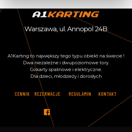
Warszawa, ul. Annopol 24B
A
1
K
a
r
t
i
n
g
t
o
n
a
j
w
i
ę
k
s
z
y
t
e
g
o
t
y
p
u
o
b
i
e
k
t
n
a
ś
w
i
e
c
i
e
!
D
w
a
n
i
e
z
a
l
e
ż
n
e
i
d
w
u
p
o
z
i
o
m
o
w
e
t
o
r
y
.
G
o
k
a
r
t
y
s
p
a
l
i
n
o
w
e
i
e
l
e
k
t
r
y
c
z
n
e
.
D
l
a
d
z
i
e
c
i
,
m
ł
o
d
z
i
e
ż
y
i
d
o
r
o
s
ł
y
c
h
CENNIK
REZERWACJE
REGULAMIN
KONTAKT