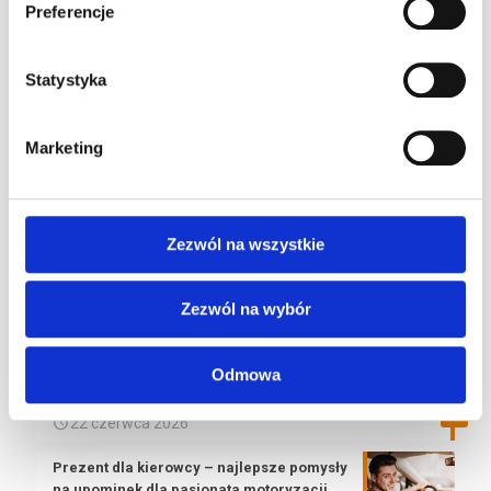
Preferencje
Ostatnie artykuły
Statystyka
24h Le Mans – przewodnik po największym
wyścigu długodystansowym na świecie
Marketing
0
30 lipca 2026
Pole Position w F1 – co to znaczy, jak się
zdobywa i kto jest rekordzistą
Zezwól na wszystkie
0
22 lipca 2026
Jak zostać kierowcą wyścigowym – od
Zezwól na wybór
pierwszego siadu w gokarcie do torów FIA
0
26 czerwca 2026
Odmowa
Wakacyjne godziny otwarcia !
0
22 czerwca 2026
Prezent dla kierowcy – najlepsze pomysły
na upominek dla pasjonata motoryzacji