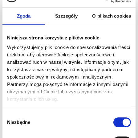
Promocja obowiązuje do końca sierpnia 2018 r. i w dniach:
niedziela, poniedziałek, wtorek, środa.
Zgoda
Szczegóły
O plikach cookies
Sprawdź szczegółowy opis oferty
Grand Prix (kliknij)
Niniejsza strona korzysta z plików cookie
Rezerwacje:
Wykorzystujemy pliki cookie do spersonalizowania treści
Przyjmowane są tylko w formie meilowej!
i reklam, aby oferować funkcje społecznościowe i
event@a1karting.pl
analizować ruch w naszej witrynie. Informacje o tym, jak
korzystasz z naszej witryny, udostępniamy partnerom
społecznościowym, reklamowym i analitycznym.
Kontakt:
Partnerzy mogą połączyć te informacje z innymi danymi
otrzymanymi od Ciebie lub uzyskanymi podczas
22 290 33 88 w. 2
korzystania z ich usług.
A1Karting – Wyższy Poziom Kartingu
tel. 22 290 33 88
Wybór
e-mail: biuro@a1karting.pl
Niezbędne
ul. Jagiellońska 82, Warszawa
zgody
www.a1karting.pl