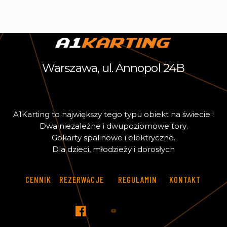
Warszawa, ul. Annopol 24B
A
1
K
a
r
t
i
n
g
t
o
n
a
j
w
i
ę
k
s
z
y
t
e
g
o
t
y
p
u
o
b
i
e
k
t
n
a
ś
w
i
e
c
i
e
!
D
w
a
n
i
e
z
a
l
e
ż
n
e
i
d
w
u
p
o
z
i
o
m
o
w
e
t
o
r
y
.
G
o
k
a
r
t
y
s
p
a
l
i
n
o
w
e
i
e
l
e
k
t
r
y
c
z
n
e
.
D
l
a
d
z
i
e
c
i
,
m
ł
o
d
z
i
e
ż
y
i
d
o
r
o
s
ł
y
c
h
CENNIK
REZERWACJE
REGULAMIN
KONTAKT