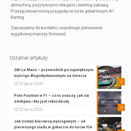
atmosferą, pozytywnymi relacjami i świetną zabawą.
Przeżyj niesamowitą przygodę na torze gokartowym A1
Karting.
Zapraszamy do kontaktu i wspólnego planowania
wyjątkowej imprezy firmowej!
Ostatnie artykuły
24h Le Mans – przewodnik po największym
wyścigu długodystansowym na świecie
0
30 lipca 2026
Pole Position w F1 – co to znaczy, jak się
zdobywa i kto jest rekordzistą
0
22 lipca 2026
Jak zostać kierowcą wyścigowym – od
pierwszego siadu w gokarcie do torów FIA