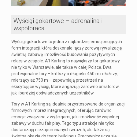
Wyścigi gokartowe – adrenalina i
współpraca
Wyścigi gokartowe to jedna z najbardziej emocjonujących
form integracji, która doskonale łączy zdrową rywalizację,
świetną zabawę i możliwość budowania pozytywnych
relacji w zespole. A1 Karting to największy tor gokartowy
nie tylko w Warszawie, ale także w całej Polsce. Dwa
profesjonalne tory – krótszy o długości 450 m i dłuższy,
mierzący aż 750 m – zapewniają przestrzeń na
ekscytujące wyścigi, które angażują zarówno amatorów,
jak i bardziej doświadczonych uczestników.
Tory w A1 Karting są idealnie przystosowane do organizacji
firmowych imprez integracyjnych, oferując zarówno
emocje związane z wyścigami, jak i możliwość wspólnej
zabawy w duchu fair play. Tego typu atrakcje nie tylko
dostarczają niezapomnianych wrażeń, ale także są
świetną okazją do team buildingu. Pracownicy uczą się