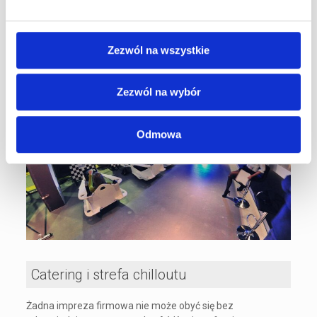
To doskonała okazja do zapoznania się z nowoczesnymi
technologiami, które zapewniają świetną zabawę i
niezapomniane wrażenia.
Zezwól na wszystkie
Zezwól na wybór
Odmowa
Catering i strefa chilloutu
Żadna impreza firmowa nie może obyć się bez