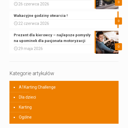
0
26 czerwca 2026
Wakacyjne godziny otwarcia !
0
22 czerwca 2026
Prezent dla kierowcy – najlepsze pomysły
na upominek dla pasjonata motoryzacji
0
29 maja 2026
Kategorie artykułów
A1Karting Challenge
Dla dzieci
Karting
Ogólne