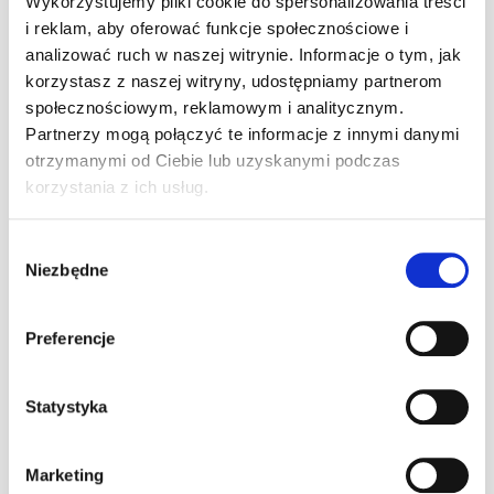
Wykorzystujemy pliki cookie do spersonalizowania treści
twojej firmy.
i reklam, aby oferować funkcje społecznościowe i
analizować ruch w naszej witrynie. Informacje o tym, jak
korzystasz z naszej witryny, udostępniamy partnerom
Strefa symulatorów – wirtualna
społecznościowym, reklamowym i analitycznym.
rzeczywistość na wyciągnięcie ręki
Partnerzy mogą połączyć te informacje z innymi danymi
otrzymanymi od Ciebie lub uzyskanymi podczas
Nie każda impreza firmowa musi opierać się na rywalizacji
fizycznej. Strefa symulatorów w A1 Karting to przestrzeń,
korzystania z ich usług.
gdzie wirtualna rzeczywistość spotyka się z nowoczesną
technologią. Uczestnicy mogą spróbować swoich sił w
Wybór
różnorodnych symulatorach, takich jak:
Niezbędne
zgody
Hexapod FLY i V-Power Racing
– symulatory, które
przenoszą graczy w świat wyścigów z realistycznymi
Preferencje
efektami.
Dynamics RS i WRC
– idealne dla miłośników rajdów i
szybkich samochodów.
Statystyka
Symulator Drift & Race
– wyjątkowa atrakcja, która
pozwala na bezpieczną zabawę w kontrolowanym
Marketing
poślizgu.