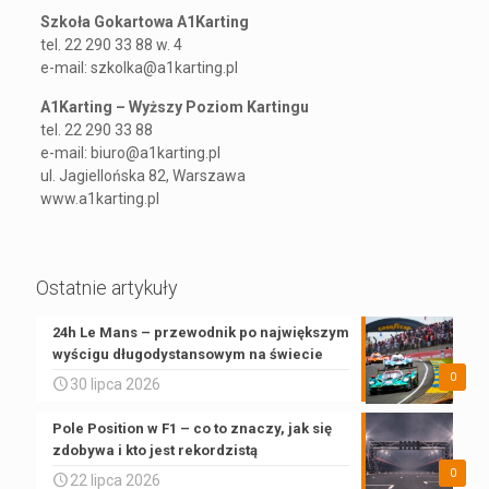
Szkoła Gokartowa A1Karting
tel. 22 290 33 88 w. 4
e-mail: szkolka@a1karting.pl
A1Karting – Wyższy Poziom Kartingu
tel. 22 290 33 88
e-mail: biuro@a1karting.pl
ul. Jagiellońska 82, Warszawa
www.a1karting.pl
Ostatnie artykuły
24h Le Mans – przewodnik po największym
wyścigu długodystansowym na świecie
0
30 lipca 2026
Pole Position w F1 – co to znaczy, jak się
zdobywa i kto jest rekordzistą
0
22 lipca 2026