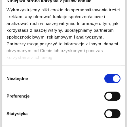
Niniejsza strona korzysta z plików cookie
4 miejsce-Mistrzostwa Europy Środkowej FIA
Wykorzystujemy pliki cookie do spersonalizowania treści
i reklam, aby oferować funkcje społecznościowe i
Łukasz Bartoszuk – instruktor
analizować ruch w naszej witrynie. Informacje o tym, jak
korzystasz z naszej witryny, udostępniamy partnerom
społecznościowym, reklamowym i analitycznym.
Partnerzy mogą połączyć te informacje z innymi danymi
otrzymanymi od Ciebie lub uzyskanymi podczas
korzystania z ich usług.
Wybór
Niezbędne
zgody
Preferencje
Statystyka