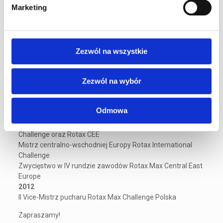
Marketing
Karierę zawodnika rozpoczął po ukończeniu 14 roku życia.
Już po dwóch sezonach startów w 2012 roku wywalczył
tytuł II wicemistrza, a w 2015 roku został Mistrzem Polski w
Zezwól na wszystkie
klasie Senior Max oraz DD2 Max.
2015
Mistrz Polski Rotax Max Challenge kat. Senior Max i DD2
Zezwól na wybór
2014
I Vice-Mistrz pucharu Rotax Max Challenge Polska
2013
Odmowa
I wice-mistrz pucharu Rotax Max Challenge Polska
Udział w międzynarodowych zawodach Rotax Max Euro
Challenge oraz Rotax CEE
Mistrz centralno-wschodniej Europy Rotax International
Challenge
Zwycięstwo w IV rundzie zawodów Rotax Max Central East
Europe
2012
II Vice-Mistrz pucharu Rotax Max Challenge Polska
Zapraszamy!