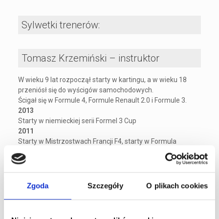
Sylwetki trenerów:
Tomasz Krzemiński – instruktor
W wieku 9 lat rozpoczął starty w kartingu, a w wieku 18
przeniósł się do wyścigów samochodowych.
Ścigał się w Formule 4, Formule Renault 2.0 i Formule 3.
2013
Starty w niemieckiej serii Formel 3 Cup
2011
Starty w Mistrzostwach Francji F4, starty w Formula
Renault 2.0 Series Finals
2010
Kartingowy Mistrz Polski
3 miejsce – Rotax Max Euro Challenge Winter Cup
Zgoda
Szczegóły
O plikach cookies
2009
Kartingowy Vice-Mistrz Polski do lat 13
Vice-Mistrz Polski