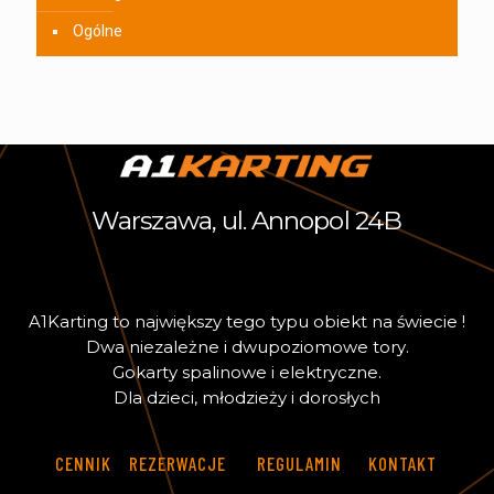
Ogólne
Warszawa, ul. Annopol 24B
A
1
K
a
r
t
i
n
g
t
o
n
a
j
w
i
ę
k
s
z
y
t
e
g
o
t
y
p
u
o
b
i
e
k
t
n
a
ś
w
i
e
c
i
e
!
D
w
a
n
i
e
z
a
l
e
ż
n
e
i
d
w
u
p
o
z
i
o
m
o
w
e
t
o
r
y
.
G
o
k
a
r
t
y
s
p
a
l
i
n
o
w
e
i
e
l
e
k
t
r
y
c
z
n
e
.
D
l
a
d
z
i
e
c
i
,
m
ł
o
d
z
i
e
ż
y
i
d
o
r
o
s
ł
y
c
h
CENNIK
REZERWACJE
REGULAMIN
KONTAKT