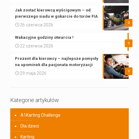
Jak zostać kierowcą wyścigowym – od
pierwszego siadu w gokarcie do torów FIA
0
26 czerwca 2026
Wakacyjne godziny otwarcia !
0
22 czerwca 2026
Prezent dla kierowcy – najlepsze pomysły
na upominek dla pasjonata motoryzacji
0
29 maja 2026
Kategorie artykułów
A1Karting Challenge
Dla dzieci
Karting