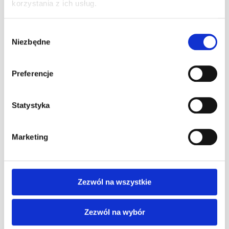
Pole Position w F1 – co to znaczy, jak się
korzystania z ich usług.
zdobywa i kto jest rekordzistą
0
22 lipca 2026
Wybór
Niezbędne
zgody
Jak zostać kierowcą wyścigowym – od
pierwszego siadu w gokarcie do torów FIA
0
26 czerwca 2026
Preferencje
Wakacyjne godziny otwarcia !
0
Statystyka
22 czerwca 2026
Prezent dla kierowcy – najlepsze pomysły
na upominek dla pasjonata motoryzacji
Marketing
0
29 maja 2026
Zezwól na wszystkie
Kategorie artykułów
Zezwól na wybór
A1Karting Challenge