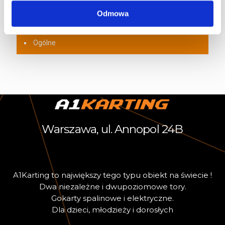
Dla dzieci
Odmowa
Karting
Ogólne
Warszawa, ul. Annopol 24B
A
1
K
a
r
t
i
n
g
t
o
n
a
j
w
i
ę
k
s
z
y
t
e
g
o
t
y
p
u
o
b
i
e
k
t
n
a
ś
w
i
e
c
i
e
!
D
w
a
n
i
e
z
a
l
e
ż
n
e
i
d
w
u
p
o
z
i
o
m
o
w
e
t
o
r
y
.
G
o
k
a
r
t
y
s
p
a
l
i
n
o
w
e
i
e
l
e
k
t
r
y
c
z
n
e
.
D
l
a
d
z
i
e
c
i
,
m
ł
o
d
z
i
e
ż
y
i
d
o
r
o
s
ł
y
c
h