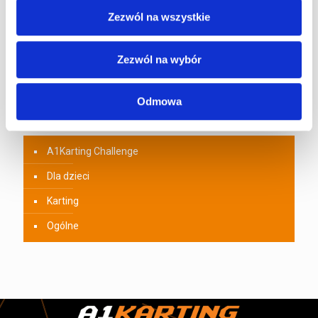
Zezwól na wszystkie
Prezent dla kierowcy – najlepsze pomysły
na upominek dla pasjonata motoryzacji
0
29 maja 2026
Zezwól na wybór
Odmowa
Kategorie artykułów
A1Karting Challenge
Dla dzieci
Karting
Ogólne