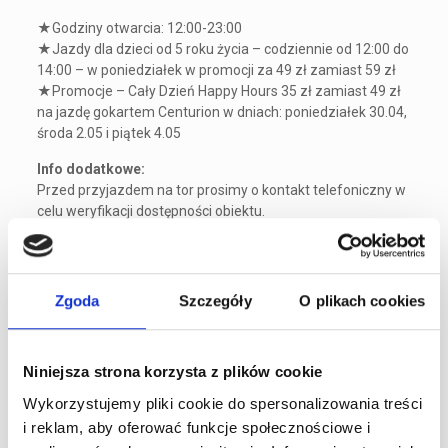
★Godziny otwarcia: 12:00-23:00
★Jazdy dla dzieci od 5 roku życia – codziennie od 12:00 do
14:00 – w poniedziałek w promocji za 49 zł zamiast 59 zł
★Promocje – Cały Dzień Happy Hours 35 zł zamiast 49 zł
na jazdę gokartem Centurion w dniach: poniedziałek 30.04,
środa 2.05 i piątek 4.05
Info dodatkowe:
Przed przyjazdem na tor prosimy o kontakt telefoniczny w
celu weryfikacji dostępności obiektu.
Każdy Klient powinien posiadać balaklawę (kominiarkę pod
kask), która jest obowiązkowa ze względów higienicznych.
Mogą ją Państwo również zakupić u nas w cenie 10 zł.
Zgoda
Szczegóły
O plikach cookies
Wydanie Karty Klienta jest płatne 10 zł – jest to opłata
jednorazowa – dla osób, które nigdy nie były jeszcze na
naszym torze.
Niniejsza strona korzysta z plików cookie
A1Karting – Wyższy Poziom Kartingu
Wykorzystujemy pliki cookie do spersonalizowania treści
tel. 22 290 33 88
i reklam, aby oferować funkcje społecznościowe i
e-mail: biuro@a1karting.pl