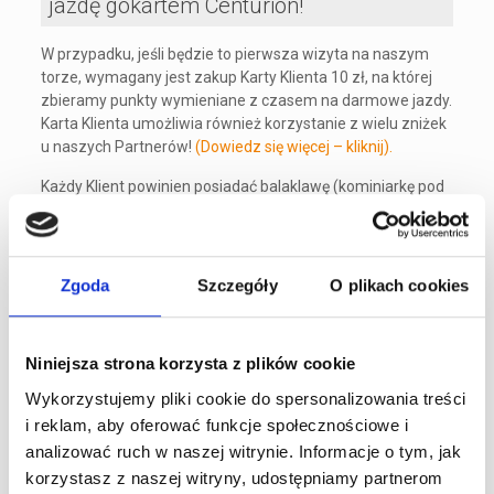
jazdę gokartem Centurion!
W przypadku, jeśli będzie to pierwsza wizyta na naszym
torze, wymagany jest zakup Karty Klienta 10 zł, na której
zbieramy punkty wymieniane z czasem na darmowe jazdy.
Karta Klienta umożliwia również korzystanie z wielu zniżek
u naszych Partnerów!
(Dowiedz się więcej – kliknij).
Każdy Klient powinien posiadać balaklawę (kominiarkę pod
kask), która jest obowiązkowa ze względów higienicznych.
Mogą ją Państwo również zakupić u nas w cenie 10 zł.
Promocje i zniżki nie łączą się z innymi rabatami.
Zgoda
Szczegóły
O plikach cookies
Promocja obowiązuje w dniach: 22 i 23.11.2017 r.
A1Karting – Wyższy Poziom Kartingu
tel. 22 290 33 88
Niniejsza strona korzysta z plików cookie
e-mail: biuro@a1karting.pl
Wykorzystujemy pliki cookie do spersonalizowania treści
ul. Jagiellońska 82, Warszawa
i reklam, aby oferować funkcje społecznościowe i
www.a1karting.pl
analizować ruch w naszej witrynie. Informacje o tym, jak
korzystasz z naszej witryny, udostępniamy partnerom