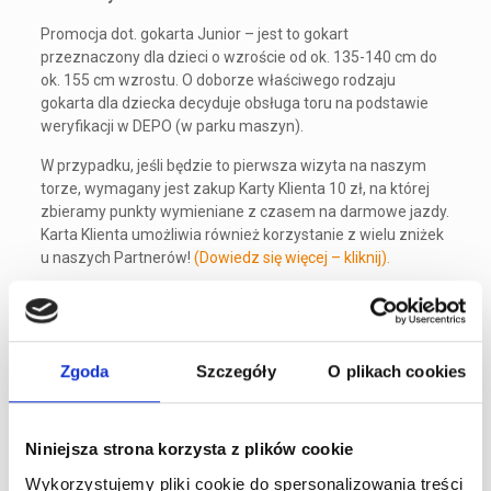
Promocja dot. gokarta Junior – jest to gokart
przeznaczony dla dzieci o wzroście od ok. 135-140 cm do
ok. 155 cm wzrostu. O doborze właściwego rodzaju
gokarta dla dziecka decyduje obsługa toru na podstawie
weryfikacji w DEPO (w parku maszyn).
W przypadku, jeśli będzie to pierwsza wizyta na naszym
torze, wymagany jest zakup Karty Klienta 10 zł, na której
zbieramy punkty wymieniane z czasem na darmowe jazdy.
Karta Klienta umożliwia również korzystanie z wielu zniżek
u naszych Partnerów!
(Dowiedz się więcej – kliknij).
Każdy Klient powinien posiadać balaklawę (kominiarkę pod
kask), która jest obowiązkowa ze względów higienicznych.
Mogą ją Państwo również zakupić u nas w cenie 10 zł.
Zgoda
Szczegóły
O plikach cookies
Promocje i zniżki nie łączą się z innymi rabatami.
Promocja nie obowiązuje w długi weekend 12-
15.08.2017 r.
Niniejsza strona korzysta z plików cookie
Zapraszamy!
Wykorzystujemy pliki cookie do spersonalizowania treści