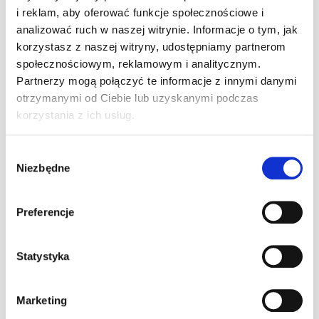
A1Karting – Wyższy Poziom Kartingu
i reklam, aby oferować funkcje społecznościowe i
tel. 22 290 33 88
analizować ruch w naszej witrynie. Informacje o tym, jak
e-mail: biuro@a1karting.pl
korzystasz z naszej witryny, udostępniamy partnerom
ul. Jagiellońska 82, Warszawa
społecznościowym, reklamowym i analitycznym.
www.a1karting.pl
Partnerzy mogą połączyć te informacje z innymi danymi
otrzymanymi od Ciebie lub uzyskanymi podczas
korzystania z ich usług.
Ostatnie artykuły
Wybór
24h Le Mans – przewodnik po największym
Niezbędne
zgody
wyścigu długodystansowym na świecie
0
30 lipca 2026
Preferencje
Pole Position w F1 – co to znaczy, jak się
zdobywa i kto jest rekordzistą
0
22 lipca 2026
Statystyka
Jak zostać kierowcą wyścigowym – od
pierwszego siadu w gokarcie do torów FIA
Marketing
0
26 czerwca 2026