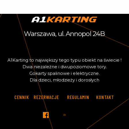
Warszawa, ul. Annopol 24B
A
1
K
a
r
t
i
n
g
t
o
n
a
j
w
i
ę
k
s
z
y
t
e
g
o
t
y
p
u
o
b
i
e
k
t
n
a
ś
w
i
e
c
i
e
!
D
w
a
n
i
e
z
a
l
e
ż
n
e
i
d
w
u
p
o
z
i
o
m
o
w
e
t
o
r
y
.
G
o
k
a
r
t
y
s
p
a
l
i
n
o
w
e
i
e
l
e
k
t
r
y
c
z
n
e
.
D
l
a
d
z
i
e
c
i
,
m
ł
o
d
z
i
e
ż
y
i
d
o
r
o
s
ł
y
c
h
CENNIK
REZERWACJE
REGULAMIN
KONTAKT