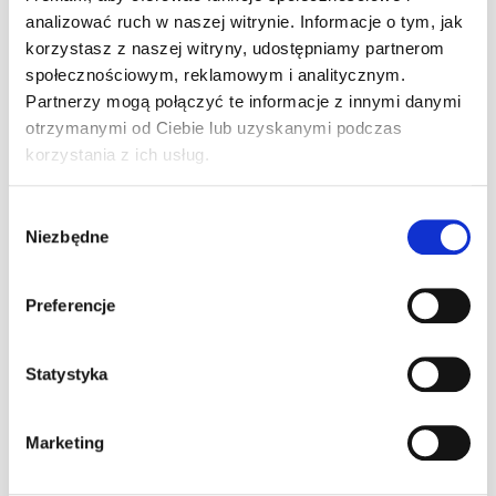
e-mail: biuro@a1karting.pl
analizować ruch w naszej witrynie. Informacje o tym, jak
ul. Jagiellońska 82, Warszawa
korzystasz z naszej witryny, udostępniamy partnerom
www.a1karting.pl
społecznościowym, reklamowym i analitycznym.
Partnerzy mogą połączyć te informacje z innymi danymi
otrzymanymi od Ciebie lub uzyskanymi podczas
Ostatnie artykuły
korzystania z ich usług.
24h Le Mans – przewodnik po największym
Wybór
wyścigu długodystansowym na świecie
Niezbędne
zgody
0
30 lipca 2026
Pole Position w F1 – co to znaczy, jak się
Preferencje
zdobywa i kto jest rekordzistą
0
22 lipca 2026
Statystyka
Jak zostać kierowcą wyścigowym – od
pierwszego siadu w gokarcie do torów FIA
0
Marketing
26 czerwca 2026
Wakacyjne godziny otwarcia !