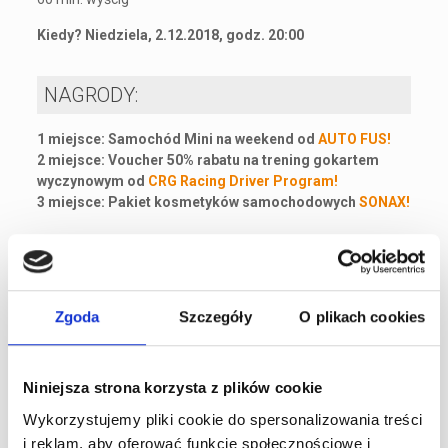
Kiedy? Niedziela, 2.12.2018, godz. 20:00
NAGRODY:
1 miejsce: Samochód Mini na weekend od
AUTO FUS!
2 miejsce: Voucher 50% rabatu na trening gokartem
wyczynowym od
CRG Racing Driver Program!
3 miejsce: Pakiet kosmetyków samochodowych
SONAX!
ZAPISY:
biuro@a1karting.pl, tel. 22 290 33 88 w. 1
Zgoda
Szczegóły
O plikach cookies
Cena: 249 zł
Liczba miejsc jest ograniczona. O udziale w wyścigu
decyduje kolejność wpłat.
Niniejsza strona korzysta z plików cookie
Wykorzystujemy pliki cookie do spersonalizowania treści
A1Karting – Wyższy Poziom Kartingu
tel. 22 290 33 88
i reklam, aby oferować funkcje społecznościowe i