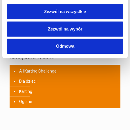
0
22 czerwca 2026
Zezwól na wszystkie
Prezent dla kierowcy – najlepsze pomysły
na upominek dla pasjonata motoryzacji
Zezwól na wybór
0
29 maja 2026
Odmowa
Kategorie artykułów
A1Karting Challenge
Dla dzieci
Karting
Ogólne