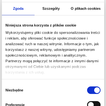
W zawodach mogą wziąć udział osoby jeżdżące gokartem
Centurion.
Zgoda
Szczegóły
O plikach cookies
NAGRODY!
Niniejsza strona korzysta z plików cookie
1 miejsce – 1 h gry w kręgle Hulakula + puchar
Wykorzystujemy pliki cookie do spersonalizowania treści
2 miejsce – zniżka 40 zł na kręgle Hulakula + puchar
i reklam, aby oferować funkcje społecznościowe i
3 miejsce – zniżka 40 zł na kręgle Hulakula + puchar
analizować ruch w naszej witrynie. Informacje o tym, jak
Cena:
249 zł
korzystasz z naszej witryny, udostępniamy partnerom
Regulamin – Zawody Time Attack amator (kliknij)
społecznościowym, reklamowym i analitycznym.
Termin zgłoszeń i płatności: 21.03.2019 r.
Partnerzy mogą połączyć te informacje z innymi danymi
otrzymanymi od Ciebie lub uzyskanymi podczas
ZAPISY:
A1Karting – Wyższy Poziom Kartingu
korzystania z ich usług.
tel. 22 290 33 88
e-mail: biuro@a1karting.pl
Wybór
ul. Jagiellońska 82, Warszawa
Niezbędne
zgody
www.a1karting.pl
Preferencje