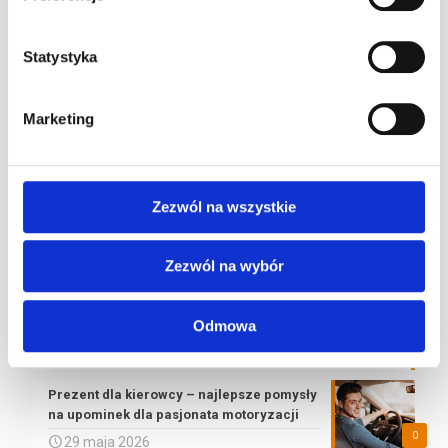
Ostatnie artykuły
Statystyka
24h Le Mans – przewodnik po największym
wyścigu długodystansowym na świecie
0
30 lipca 2026
Marketing
Pole Position w F1 – co to znaczy, jak się
zdobywa i kto jest rekordzistą
0
22 lipca 2026
Zezwól na wszystkie
Jak zostać kierowcą wyścigowym – od
pierwszego siadu w gokarcie do torów FIA
Zezwól na wybór
0
26 czerwca 2026
Odmowa
Wakacyjne godziny otwarcia !
0
22 czerwca 2026
Prezent dla kierowcy – najlepsze pomysły
na upominek dla pasjonata motoryzacji
0
29 maja 2026