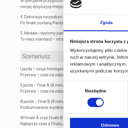
W specjalnie przygotowanej sali eventowej w wyścigowym k
swojej dyspozycji miejsca siedzące zarezerwowane dla całe
4. Dekoracja na podium
Zgoda
Po finale zostaną Państwo zaproszeni na podium, gdzie odb
5. Medale i dyplomy pamiątkowe
To nasz standard – otrzymujecie Państwo gratis! 3 medale
Niniejsza strona korzysta z
Wykorzystujemy pliki cookie 
Scenariusz:
ruch w naszej witrynie. Inf
reklamowym i analitycznym. 
I jazda – sesja treningowa (8 minut)
uzyskanymi podczas korzysta
Przerwa – czas na odpoczynek i analizę wyników sesji tren
Wybór
II jazda – Finał A (8 minut)
Niezbędne
zgody
Przerwa – czas na odpoczynek i analizę wyników Finału A
III jazda – Finał B (8 minut)
Podsumowanie wyników, dekoracja zwycięzców na podium
W Finale A oraz Finale B kierowcy walczą o uzyskanie jak na
Najlepszy czas z Finału A oraz najlepszy czas z Finału B s
Odmowa