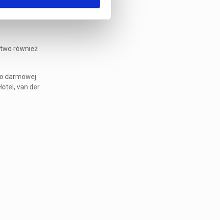
stwo również
 do darmowej
otel, van der