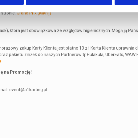
kacje generalną Grand Prix.
 stronie:
Grand Prix (kliknij)
kask), która jest obowiązkowa ze względów higienicznych. Mogą ją Pań
orazowy zakup Karty Klienta jest płatne 10 zł. Karta Klienta uprawnia
raz pakietu zniżek do naszych Partnerów tj: Hulakula, UberEats, WAW H
)
ię na Promocję!
-mail: event@a1karting.pl