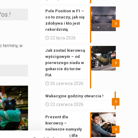
Pole Position w F1 –
os.!
co to znaczy, jak się
zdobywa i kto jest
0
rekordzistą
22 lipca 2026
to terminy, w
Jak zostać kierowcą
wyścigowym – od
pierwszego siadu w
0
gokarcie do torów
FIA
26 czerwca 2026
Wakacyjne godziny otwarcia !
0
22 czerwca 2026
Prezent dla
kierowcy –
najlepsze pomysły
0
na upominek dla