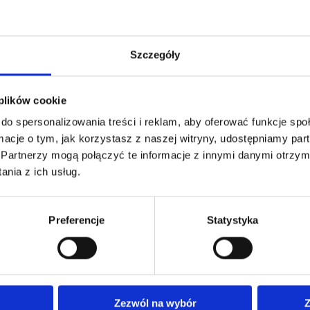
limacie będą mieli Państwo do
j grupy.
Szczegóły
ędzie się oficjalna dekoracja zwycięzców.
 dla zwycięzców oraz dyplomy dla wszystkich uczestników.
 plików cookie
do spersonalizowania treści i reklam, aby oferować funkcje sp
ormacje o tym, jak korzystasz z naszej witryny, udostępniamy p
Partnerzy mogą połączyć te informacje z innymi danymi otrzym
nia z ich usług.
ingowej
Preferencje
Statystyka
.
jlepszego czasu przejazdu jednego okrążenia toru (best lap).
ą sumowane.
Zezwól na wybór
Z