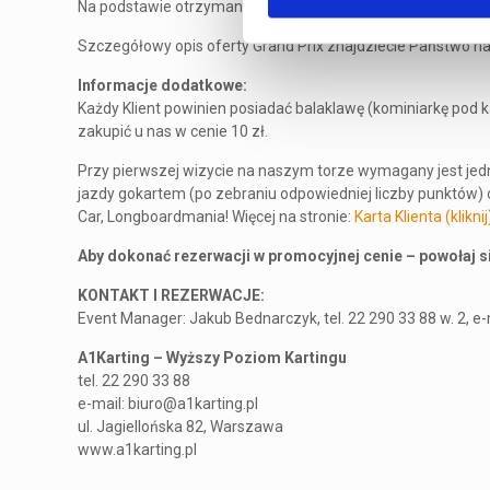
Na podstawie otrzymanego rezultatu system utworzy klasyfi
Szczegółowy opis oferty Grand Prix znajdziecie Państwo na
Informacje dodatkowe:
Każdy Klient powinien posiadać balaklawę (kominiarkę pod 
zakupić u nas w cenie 10 zł.
Przy pierwszej wizycie na naszym torze wymagany jest jedn
jazdy gokartem (po zebraniu odpowiedniej liczby punktów) o
Car, Longboardmania! Więcej na stronie:
Karta Klienta (kliknij
Aby dokonać rezerwacji w promocyjnej cenie – powołaj s
KONTAKT I REZERWACJE:
Event Manager: Jakub Bednarczyk, tel. 22 290 33 88 w. 2, e
A1Karting – Wyższy Poziom Kartingu
tel. 22 290 33 88
e-mail: biuro@a1karting.pl
ul. Jagiellońska 82, Warszawa
www.a1karting.pl