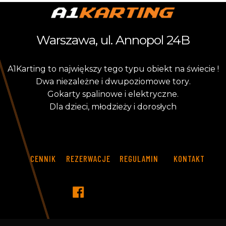
Warszawa, ul. Annopol 24B
A
1
K
a
r
t
i
n
g
t
o
n
a
j
w
i
ę
k
s
z
y
t
e
g
o
t
y
p
u
o
b
i
e
k
t
n
a
ś
w
i
e
c
i
e
!
D
w
a
n
i
e
z
a
l
e
ż
n
e
i
d
w
u
p
o
z
i
o
m
o
w
e
t
o
r
y
.
G
o
k
a
r
t
y
s
p
a
l
i
n
o
w
e
i
e
l
e
k
t
r
y
c
z
n
e
.
D
l
a
d
z
i
e
c
i
,
m
ł
o
d
z
i
e
ż
y
i
d
o
r
o
s
ł
y
c
h
CENNIK
REZERWACJE
REGULAMIN
KONTAKT