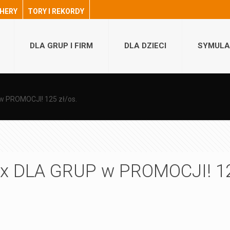
HERY
TORY I REKORDY
DLA GRUP I FIRM
DLA DZIECI
SYMULA
w PROMOCJI! 125 zł/os.
ix DLA GRUP w PROMOCJI! 1