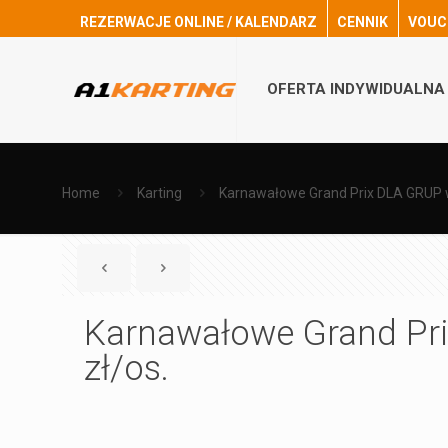
REZERWACJE ONLINE / KALENDARZ
CENNIK
VOUC
OFERTA INDYWIDUALNA
Home
Karting
Karnawałowe Grand Prix DLA GRUP 
Karnawałowe Grand Pr
zł/os.