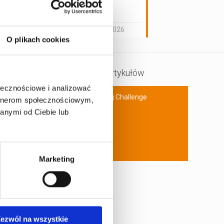
pasjonata
motoryzacji
29 maja 2026
O plikach cookies
Kategorie artykułów
ołecznościowe i analizować
A1Karting Challenge
artnerom społecznościowym,
anymi od Ciebie lub
Dla dzieci
Karting
Ogólne
Marketing
ezwól na wszystkie