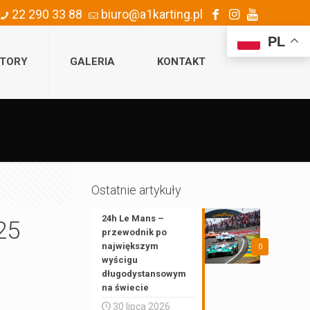
22 290 33 88
biuro@a1karting.pl
PL
TORY
GALERIA
KONTAKT
Ostatnie artykuły
24h Le Mans –
25
przewodnik po
największym
0
wyścigu
długodystansowym
na świecie
30 lipca 2026