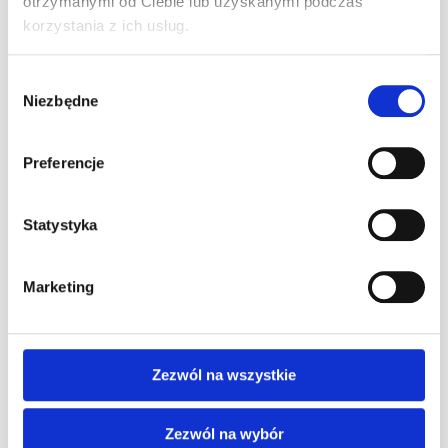
otrzymanymi od Ciebie lub uzyskanymi podczas
korzystania z ich usług.
Pole Position w F1 – co to znaczy, jak się
zdobywa i kto jest rekordzistą
Wybór
0
22 lipca 2026
Niezbędne
zgody
Jak zostać kierowcą wyścigowym – od
pierwszego siadu w gokarcie do torów FIA
Preferencje
0
26 czerwca 2026
Wakacyjne godziny otwarcia !
Statystyka
0
22 czerwca 2026
Prezent dla kierowcy – najlepsze pomysły
Marketing
na upominek dla pasjonata motoryzacji
0
29 maja 2026
Zezwól na wszystkie
Kategorie artykułów
Zezwól na wybór