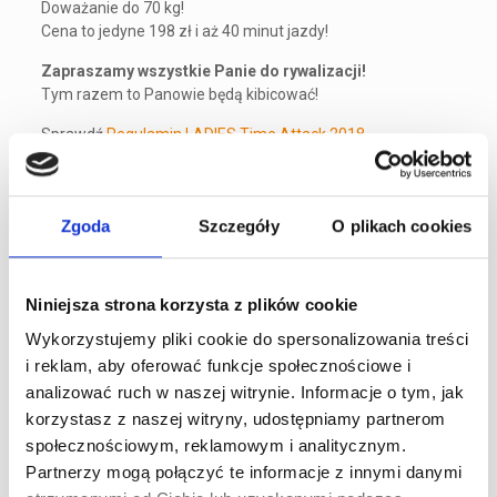
Doważanie do 70 kg!
Cena to jedyne 198 zł i aż 40 minut jazdy!
Zapraszamy wszystkie Panie do rywalizacji!
Tym razem to Panowie będą kibicować!
Sprawdź
Regulamin LADIES Time Attack 2018
ZAPISY:
A1Karting – Wyższy Poziom Kartingu
Zgoda
Szczegóły
O plikach cookies
tel. 22 290 33 88
e-mail: biuro@a1karting.pl
ul. Jagiellońska 82, Warszawa
Niniejsza strona korzysta z plików cookie
www.a1karting.pl
Wykorzystujemy pliki cookie do spersonalizowania treści
i reklam, aby oferować funkcje społecznościowe i
analizować ruch w naszej witrynie. Informacje o tym, jak
Ostatnie artykuły
korzystasz z naszej witryny, udostępniamy partnerom
24h Le Mans – przewodnik po największym
społecznościowym, reklamowym i analitycznym.
wyścigu długodystansowym na świecie
Partnerzy mogą połączyć te informacje z innymi danymi
0
30 lipca 2026