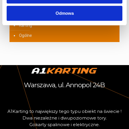
A1Karting Challenge
Odmowa
Dla dzieci
Karting
Ogólne
Warszawa, ul. Annopol 24B
A
1
K
a
r
t
i
n
g
t
o
n
a
j
w
i
ę
k
s
z
y
t
e
g
o
t
y
p
u
o
b
i
e
k
t
n
a
ś
w
i
e
c
i
e
!
D
w
a
n
i
e
z
a
l
e
ż
n
e
i
d
w
u
p
o
z
i
o
m
o
w
e
t
o
r
y
.
G
o
k
a
r
t
y
s
p
a
l
i
n
o
w
e
i
e
l
e
k
t
r
y
c
z
n
e
.