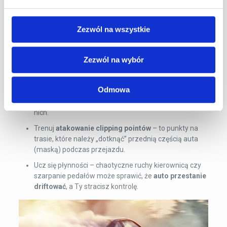
Jak uczyć się driftu bezpiecznie?
Drifting to nie zabawa – to pełnoprawny
sportem
Zezwól na wszystkie
motorowy
, który niesie ze sobą ryzyko. Dlatego warto
pamiętać:
Zezwól na wybór
Zawsze trenuj na zamkniętym torze
– drifting na
drogach publicznych jest nielegalny i niebezpieczny.
Odmowa
Zacznij od nauki na placu – ucz się inicjowania
poślizgów, ich kontrolowania i bezpiecznego wyjścia z
nich.
Trenuj
atakowanie clipping pointów
– to punkty na
trasie, które należy „dotknąć” przednią częścią auta
(maską) podczas przejazdu.
Ucz się płynności – chaotyczne ruchy kierownicą czy
szarpanie pedałów może sprawić, że
auto przestanie
driftować
, a Ty stracisz kontrolę.