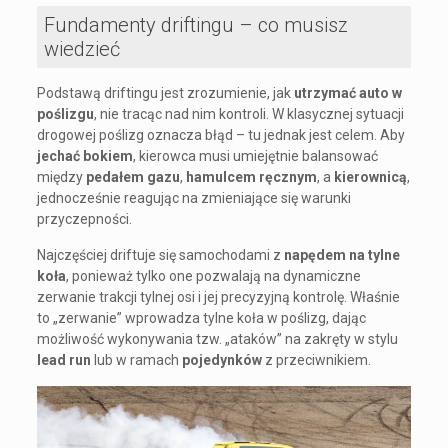
Fundamenty driftingu – co musisz
wiedzieć
Podstawą driftingu jest zrozumienie, jak
utrzymać auto w
poślizgu
, nie tracąc nad nim kontroli. W klasycznej sytuacji
drogowej poślizg oznacza błąd – tu jednak jest celem. Aby
jechać bokiem
, kierowca musi umiejętnie balansować
między
pedałem gazu
,
hamulcem ręcznym
, a
kierownicą
,
jednocześnie reagując na zmieniające się warunki
przyczepności.
Najczęściej driftuje się samochodami z
napędem na tylne
koła
, ponieważ tylko one pozwalają na dynamiczne
zerwanie trakcji tylnej osi i jej precyzyjną kontrolę. Właśnie
to „zerwanie” wprowadza tylne koła w poślizg, dając
możliwość wykonywania tzw. „ataków” na zakręty w stylu
lead run
lub w ramach
pojedynków
z przeciwnikiem.