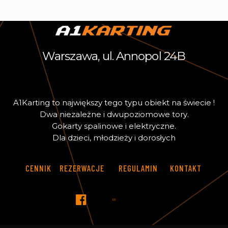
Warszawa, ul. Annopol 24B
A
1
K
a
r
t
i
n
g
t
o
n
a
j
w
i
ę
k
s
z
y
t
e
g
o
t
y
p
u
o
b
i
e
k
t
n
a
ś
w
i
e
c
i
e
!
D
w
a
n
i
e
z
a
l
e
ż
n
e
i
d
w
u
p
o
z
i
o
m
o
w
e
t
o
r
y
.
G
o
k
a
r
t
y
s
p
a
l
i
n
o
w
e
i
e
l
e
k
t
r
y
c
z
n
e
.
D
l
a
d
z
i
e
c
i
,
m
ł
o
d
z
i
e
ż
y
i
d
o
r
o
s
ł
y
c
h
CENNIK
REZERWACJE
REGULAMIN
KONTAKT