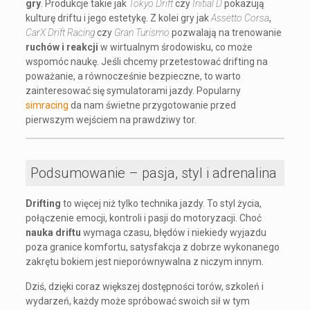
gry
. Produkcje takie jak
Tokyo Drift
czy
Initial D
pokazują
kulturę driftu i jego estetykę. Z kolei gry jak
Assetto Corsa
,
CarX Drift Racing
czy
Gran Turismo
pozwalają na trenowanie
ruchów i reakcji
w wirtualnym środowisku, co może
wspomóc naukę. Jeśli chcemy przetestować drifting na
poważanie, a równocześnie bezpieczne, to warto
zainteresować się symulatorami jazdy. Popularny
simracing
da nam świetne przygotowanie przed
pierwszym wejściem na prawdziwy tor.
Podsumowanie – pasja, styl i adrenalina
Drifting
to więcej niż tylko technika jazdy. To styl życia,
połączenie emocji, kontroli i pasji do motoryzacji. Choć
nauka driftu
wymaga czasu, błędów i niekiedy wyjazdu
poza granice komfortu, satysfakcja z dobrze wykonanego
zakrętu bokiem jest nieporównywalna z niczym innym.
Dziś, dzięki coraz większej dostępności torów, szkoleń i
wydarzeń, każdy może spróbować swoich sił w tym