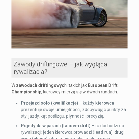
Zawody driftingowe – jak wygląda
rywalizacja?
W
zawodach driftingowych
, takich jak
European Drift
Championship
, kierowcy mierzą się w dwóch rundach:
Przejazd solo (kwalifikacje)
– każdy
kierowca
prezentuje swoje umiejętności, zdobywając punkty za
styl jazdy, kąt poślizgu, płynność i precyzję.
Pojedynki w parach (tandem drift)
– tu dochodzi do
rywalizacji: jeden kierowca prowadzi (
lead run
), drugi
ściga (
chase
), utrzymując maksymalnie małą