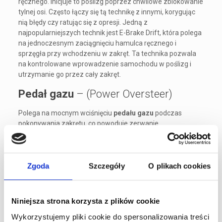
ręcznego. Inicjuje to poślizg poprzez chwilowe zblokowanie
tylnej osi. Często łączy się tą technikę z innymi, korygując
nią błędy czy ratując się z opresji. Jedną z
najpopularniejszych technik jest E-Brake Drift, która polega
na jednoczesnym zaciągnięciu hamulca ręcznego i
sprzęgła przy wchodzeniu w zakręt. Ta technika pozwala
na kontrolowane wprowadzenie samochodu w poślizg i
utrzymanie go przez cały zakręt.
Pedał gazu
– (Power Oversteer)
Polega na mocnym wciśnięciu
pedału gazu
podczas
pokonywania zakrętu, co powoduje zerwanie
przyczepności tylnej osi. Wymaga auta o dużej mocy.
Feint Drift –
Rybka
Zgoda
Szczegóły
O plikach cookies
Feint Drift – zwany również „rybką”, to zabieg polegający
na gwałtownym skręceniu kierownicy przed zakrętem w
przeciwnym do niego kierunku. Następnie należy odbić czyli
Niniejsza strona korzysta z plików cookie
skręcić kierownicą w stronę zakrętu. Dynamiczne
wykonanie manewru, powoduje wprowadzenie auta w
Wykorzystujemy pliki cookie do spersonalizowania treści