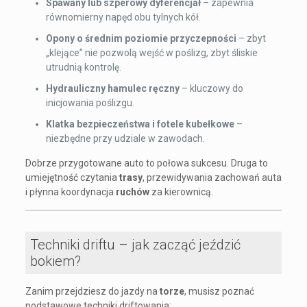
Spawany lub szperowy dyferencjał
– zapewnia
równomierny napęd obu tylnych kół.
Opony o średnim poziomie przyczepności
– zbyt
„klejące” nie pozwolą wejść w poślizg, zbyt śliskie
utrudnią kontrolę.
Hydrauliczny hamulec ręczny
– kluczowy do
inicjowania poślizgu.
Klatka bezpieczeństwa i fotele kubełkowe
–
niezbędne przy udziale w zawodach.
Dobrze przygotowane auto to połowa sukcesu. Druga to
umiejętność czytania
trasy
, przewidywania zachowań auta
i płynna koordynacja
ruchów
za kierownicą.
Techniki driftu – jak zacząć jeździć
bokiem?
Zanim przejdziesz do jazdy na
torze
, musisz poznać
podstawowe techniki driftowania: