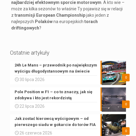
najbardziej efektownym sporcie motorowym
. A kto wie –
może za kilka sezonów to właśnie Ty pojawisz się w relacji
z
transmisji European Championship
jako jeden z
najlepszych
Polaków
na europejskich
torach
driftingowych
?
Ostatnie artykuły
24h Le Mans – przewodnik po największym
wyścigu długodystansowym na świecie
0
30 lipca 2026
Pole Position w F1 – co to znaczy, jak się
zdobywa i kto jest rekordzistą
0
22 lipca 2026
Jak zostać kierowcą wyścigowym – od
pierwszego siadu w gokarcie do torów FIA
0
26 czerwca 2026