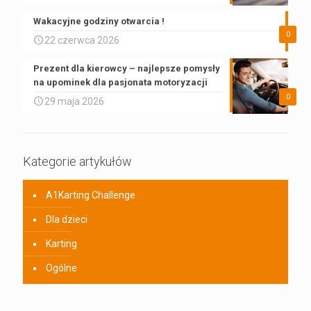
Wakacyjne godziny otwarcia !
0
22 czerwca 2026
Prezent dla kierowcy – najlepsze pomysły
na upominek dla pasjonata motoryzacji
0
29 maja 2026
Kategorie artykułów
A1Karting Challenge
Dla dzieci
Karting
Ogólne