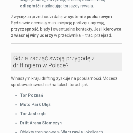
odległość
i naśladując tor jazdy rywala.
Zwycięzca przechodzi dalej w
systemie pucharowym
.
Sędziowie oceniają m.in. inicjację poślizgu, agresję,
przyczepność
, błędy i ewentualne kontakty. Jeśli
kierowca
z własnej winy uderzy
w przeciwnika – traci przejazd.
Gdzie zacząć swoją przygodę z
driftingiem w Polsce?
W naszym kraju drifting zyskuje na popularności. Możesz
spróbować swoich sił na takich torach jak:
Tor Poznań
Moto Park Ułęż
Tor Jastrząb
Drift Arena Słomczyn
Obiekty treningowe w
Warszawie
i okolicach