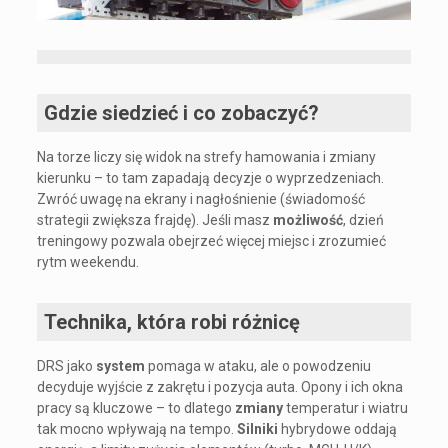
Gdzie siedzieć i co zobaczyć?
Na torze liczy się widok na strefy hamowania i zmiany
kierunku – to tam zapadają decyzje o wyprzedzeniach.
Zwróć uwagę na ekrany i nagłośnienie (świadomość
strategii zwiększa frajdę). Jeśli masz
możliwość
, dzień
treningowy pozwala obejrzeć więcej miejsc i zrozumieć
rytm weekendu.
Technika, która robi różnicę
DRS jako
system
pomaga w ataku, ale o powodzeniu
decyduje wyjście z zakrętu i pozycja auta. Opony i ich okna
pracy są kluczowe – to dlatego
zmiany
temperatur i wiatru
tak mocno wpływają na tempo.
Silniki
hybrydowe oddają