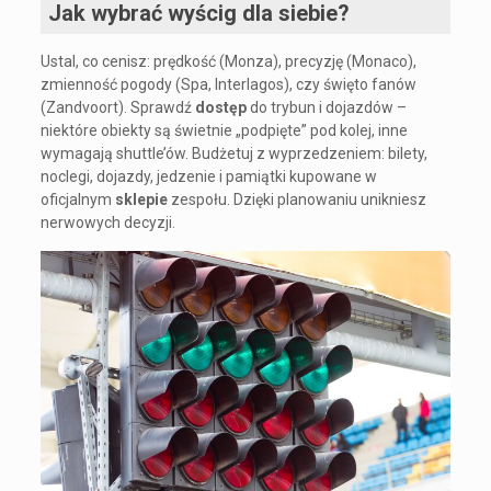
Jak wybrać wyścig dla siebie?
Ustal, co cenisz: prędkość (Monza), precyzję (Monaco),
zmienność pogody (Spa, Interlagos), czy święto fanów
(Zandvoort). Sprawdź
dostęp
do trybun i dojazdów –
niektóre obiekty są świetnie „podpięte” pod kolej, inne
wymagają shuttle’ów. Budżetuj z wyprzedzeniem: bilety,
noclegi, dojazdy, jedzenie i pamiątki kupowane w
oficjalnym
sklepie
zespołu. Dzięki planowaniu unikniesz
nerwowych decyzji.