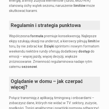
energię, a limity zużycia elementów (turbo, MGU-H/K)
stanowią cichy wątek sezonu; naruszenie
limitów
może
skutkować karami.
Regulamin i strategia punktowa
Współczesna
formuła
premiuje konsekwencję. Najlepsze
ekipy szukają okazji na undercut, a kierowcy pilnują
limit
ów
toru, by nie zebrać kar.
Dzięki
sprintom i nowym formatom
weekendu niektóre rundy oferują dodatkowy
dostęp
do
emocji – więcej jazdy, więcej decyzji, większe
zróżnicowanie. Zmienność regulaminowa nadaje rytm
całemu
sezonowi
.
Oglądanie w domu – jak czerpać
więcej?
Połącz transmisję z aplikacją timingową i onboardami –
zobaczysz dane, których nie widać w TV: sektory, zużycie,
prędkości. Treści analityczne i powtórki pomogą odtworzyć