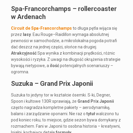
Spa-Francorchamps – rollercoaster
w Ardenach
Circuit de Spa-Francorchamps
to długa pętla wijąca się
przez
lasy
. Eau Rouge–Raidillon wymaga absolutnej
pewności w samochodzie, a mikrolokalna pogoda potrafi
dać deszcz na jednej części, słońce na drugiej.
Atrakcyjność
Spa wynika z kombinacji prędkości, różnic
wysokości i ryzyka. Z uwagi na długość okrążenia strategie
bywają nietypowe, a
ilość
potencjalnych scenariuszy –
ogromna.
Suzuka – Grand Prix Japonii
Suzuka to jedyny tor w kształcie ósemki. S-ki, Degner,
Spoon i kultowe 130R sprawiają, że
Grand Prix Japonii
często nagradza kompletne pakiety – aerodynamikę,
balans i zarządzanie oponami. Nie raz o
tytuł
walczono tu
pod koniec roku; to miejsce, gdzie sezon bywa domykany z
rozmachem. Fani w Japonii to osobna historia – kreatywni,
lojalni, kochający detale
formuły
.