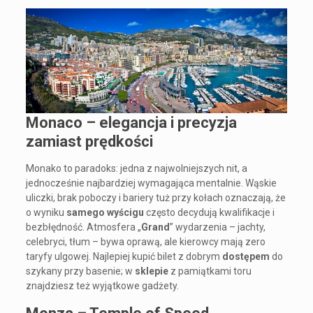
Monaco – elegancja i precyzja
zamiast prędkości
Monako to paradoks: jedna z najwolniejszych nit, a
jednocześnie najbardziej wymagająca mentalnie. Wąskie
uliczki, brak poboczy i bariery tuż przy kołach oznaczają, że
o wyniku
samego wyścigu
często decydują kwalifikacje i
bezbłędność. Atmosfera „
Grand
” wydarzenia – jachty,
celebryci, tłum – bywa oprawą, ale kierowcy mają zero
taryfy ulgowej. Najlepiej kupić bilet z dobrym
dostępem
do
szykany przy basenie; w
sklepie
z pamiątkami toru
znajdziesz też wyjątkowe gadżety.