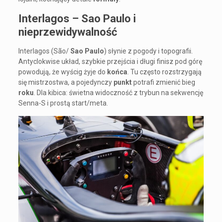
Interlagos – Sao Paulo i
nieprzewidywalność
Interlagos (São/
Sao Paulo
) słynie z pogody i topografii.
Antyclokwise układ, szybkie przejścia i długi finisz pod górę
powodują, że wyścig żyje do
końca
. Tu często rozstrzygają
się mistrzostwa, a pojedynczy
punkt
potrafi zmienić bieg
roku
. Dla kibica: świetna widoczność z trybun na sekwencję
Senna-S i prostą start/meta.