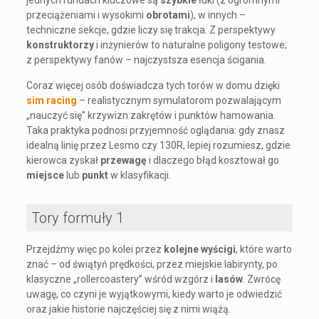
przeciążeniami i wysokimi
obrotami
), w innych –
techniczne sekcje, gdzie liczy się trakcja. Z perspektywy
konstruktorzy
i inżynierów to naturalne poligony testowe;
z perspektywy fanów – najczystsza esencja ścigania.
Coraz więcej osób doświadcza tych torów w domu dzięki
sim racing
– realistycznym symulatorom pozwalającym
„nauczyć się” krzywizn zakrętów i punktów hamowania.
Taka praktyka podnosi przyjemność oglądania: gdy znasz
idealną linię przez Lesmo czy 130R, lepiej rozumiesz, gdzie
kierowca zyskał
przewagę
i dlaczego błąd kosztował go
miejsce
lub
punkt
w klasyfikacji.
Tory formuły 1
Przejdźmy więc po kolei przez
kolejne wyścigi
, które warto
znać – od świątyń prędkości, przez miejskie labirynty, po
klasyczne „rollercoastery” wśród wzgórz i
lasów
. Zwrócę
uwagę, co czyni je wyjątkowymi, kiedy warto je odwiedzić
oraz jakie historie najczęściej się z nimi wiążą.