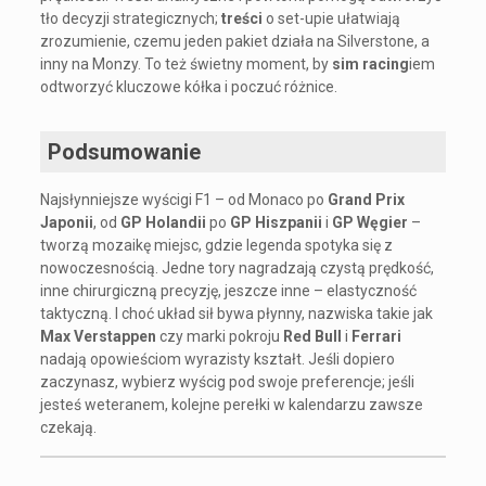
tło decyzji strategicznych;
treści
o set-upie ułatwiają
zrozumienie, czemu jeden pakiet działa na Silverstone, a
inny na Monzy. To też świetny moment, by
sim racing
iem
odtworzyć kluczowe kółka i poczuć różnice.
Podsumowanie
Najsłynniejsze wyścigi F1 – od Monaco po
Grand Prix
Japonii
, od
GP Holandii
po
GP Hiszpanii
i
GP Węgier
–
tworzą mozaikę miejsc, gdzie legenda spotyka się z
nowoczesnością. Jedne tory nagradzają czystą prędkość,
inne chirurgiczną precyzję, jeszcze inne – elastyczność
taktyczną. I choć układ sił bywa płynny, nazwiska takie jak
Max Verstappen
czy marki pokroju
Red Bull
i
Ferrari
nadają opowieściom wyrazisty kształt. Jeśli dopiero
zaczynasz, wybierz wyścig pod swoje preferencje; jeśli
jesteś weteranem, kolejne perełki w kalendarzu zawsze
czekają.