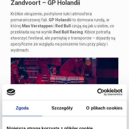
Zandvoort – GP Holandii
Krótkie okrążenie, pochylone łuki i atmosfera
pomarańczowej fali.
GP Holandii
to domowa rundą, w
której
Max Verstappen
i
Red Bull
czują się jak u siebie, co
przekłada się na wyniki
Red Bull Racing
. Kibice potrafią
stworzyć festiwal, ale pamiętaj o transporcie – dojazdy są
specyficzne ze względu na położenie toru przy plaży i
wydmach.
Zgoda
Szczegóły
O plikach cookies
Niniejsza strona korzysta z plików cookie