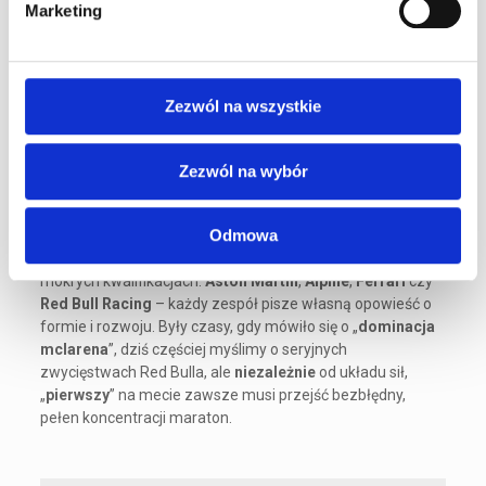
sezon (często) i bywa areną kapitalnych pojedynków na
Marketing
hamowaniu do T1. Obydwie rundy w światłach reflektorów
oferują wyjątkową scenografię i chłodniejsze powietrze, co
pomaga chłodzić
elementy
auta i zarządzać oponami.
Zezwól na wszystkie
Ludzie i marki, które budują narrację
Zezwól na wybór
Sława torów żyje historiami
kierowców
i marek.
Lando
Norris
wyrósł na specjalistę od czystych, sprytnych
Odmowa
przejazdów,
Alex
Albon
wielokrotnie dowoził wynik
powyżej potencjału pakietu, a
Lance
Stroll
błyszczał w
mokrych kwalifikacjach.
Aston Martin
,
Alpine
,
Ferrari
czy
Red Bull Racing
– każdy zespół pisze własną opowieść o
formie i rozwoju. Były czasy, gdy mówiło się o „
dominacja
mclarena
”, dziś częściej myślimy o seryjnych
zwycięstwach Red Bulla, ale
niezależnie
od układu sił,
„
pierwszy
” na mecie zawsze musi przejść bezbłędny,
pełen koncentracji maraton.