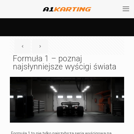
Formuła 1 – poznaj
najsłynniejsze wyścigi świata
Formuła 1 to nie tylko najszybsza seria wyścigowa na