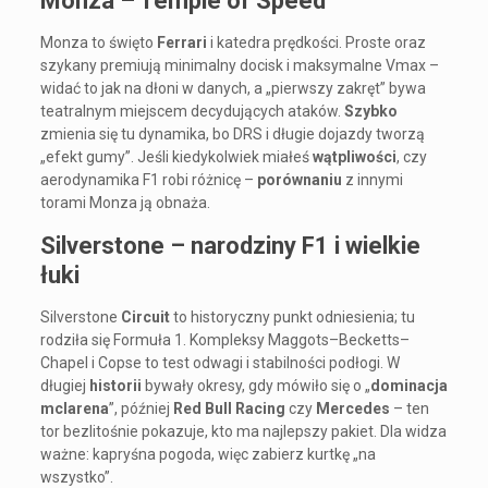
Monza – Temple of Speed
Monza to święto
Ferrari
i katedra prędkości. Proste oraz
szykany premiują minimalny docisk i maksymalne Vmax –
widać to jak na dłoni w danych, a „pierwszy zakręt” bywa
teatralnym miejscem decydujących ataków.
Szybko
zmienia się tu dynamika, bo DRS i długie dojazdy tworzą
„efekt gumy”. Jeśli kiedykolwiek miałeś
wątpliwości
, czy
aerodynamika F1 robi różnicę –
porównaniu
z innymi
torami Monza ją obnaża.
Silverstone – narodziny F1 i wielkie
łuki
Silverstone
Circuit
to historyczny punkt odniesienia; tu
rodziła się Formuła 1. Kompleksy Maggots–Becketts–
Chapel i Copse to test odwagi i stabilności podłogi. W
długiej
historii
bywały okresy, gdy mówiło się o „
dominacja
mclarena
”, później
Red Bull Racing
czy
Mercedes
– ten
tor bezlitośnie pokazuje, kto ma najlepszy pakiet. Dla widza
ważne: kapryśna pogoda, więc zabierz kurtkę „na
wszystko”.