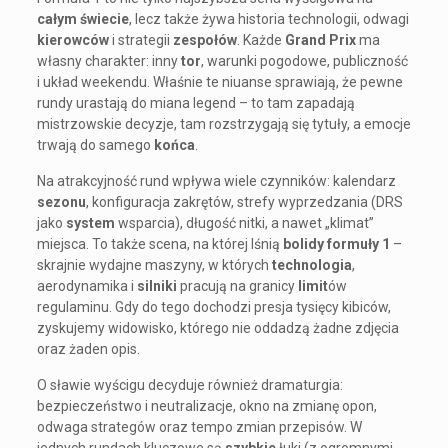
całym świecie
, lecz także żywa historia technologii, odwagi
kierowców
i strategii
zespołów
. Każde
Grand Prix
ma
własny charakter: inny
tor
, warunki pogodowe, publiczność
i układ weekendu. Właśnie te niuanse sprawiają, że pewne
rundy urastają do miana legend – to tam zapadają
mistrzowskie decyzje, tam rozstrzygają się tytuły, a emocje
trwają do samego
końca
.
Na atrakcyjność rund wpływa wiele czynników: kalendarz
sezonu
, konfiguracja zakrętów, strefy wyprzedzania (DRS
jako
system
wsparcia), długość nitki, a nawet „klimat”
miejsca. To także scena, na której lśnią
bolidy formuły 1
–
skrajnie wydajne maszyny, w których
technologia
,
aerodynamika i
silniki
pracują na granicy
limit
ów
regulaminu. Gdy do tego dochodzi presja tysięcy kibiców,
zyskujemy widowisko, którego nie oddadzą żadne zdjęcia
oraz żaden opis.
O sławie wyścigu decyduje również dramaturgia:
bezpieczeństwo i neutralizacje, okno na zmianę opon,
odwaga strategów oraz tempo zmian przepisów. W
jednych rundach kluczowe są
szybkie
łuki (z ogromnymi