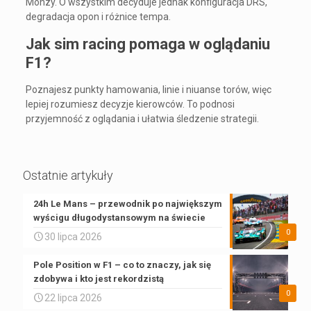
Monzy. O wszystkim decyduje jednak konfiguracja DRS,
degradacja opon i różnice tempa.
Jak sim racing pomaga w oglądaniu
F1?
Poznajesz punkty hamowania, linie i niuanse torów, więc
lepiej rozumiesz decyzje kierowców. To podnosi
przyjemność z oglądania i ułatwia śledzenie strategii.
Ostatnie artykuły
24h Le Mans – przewodnik po największym
wyścigu długodystansowym na świecie
0
30 lipca 2026
Pole Position w F1 – co to znaczy, jak się
zdobywa i kto jest rekordzistą
0
22 lipca 2026