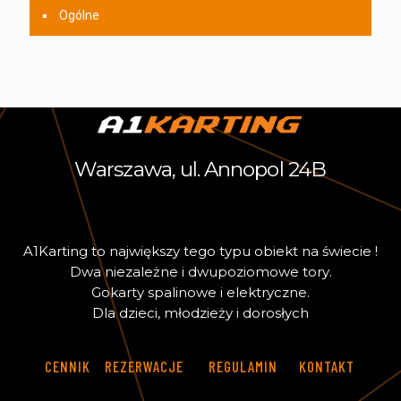
Ogólne
Warszawa, ul. Annopol 24B
A
1
K
a
r
t
i
n
g
t
o
n
a
j
w
i
ę
k
s
z
y
t
e
g
o
t
y
p
u
o
b
i
e
k
t
n
a
ś
w
i
e
c
i
e
!
D
w
a
n
i
e
z
a
l
e
ż
n
e
i
d
w
u
p
o
z
i
o
m
o
w
e
t
o
r
y
.
G
o
k
a
r
t
y
s
p
a
l
i
n
o
w
e
i
e
l
e
k
t
r
y
c
z
n
e
.
D
l
a
d
z
i
e
c
i
,
m
ł
o
d
z
i
e
ż
y
i
d
o
r
o
s
ł
y
c
h
CENNIK
REZERWACJE
REGULAMIN
KONTAKT