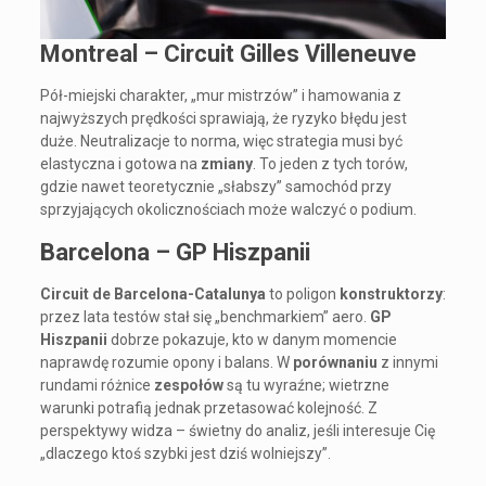
Montreal – Circuit Gilles Villeneuve
Pół-miejski charakter, „mur mistrzów” i hamowania z
najwyższych prędkości sprawiają, że ryzyko błędu jest
duże. Neutralizacje to norma, więc strategia musi być
elastyczna i gotowa na
zmiany
. To jeden z tych torów,
gdzie nawet teoretycznie „słabszy” samochód przy
sprzyjających okolicznościach może walczyć o podium.
Barcelona – GP Hiszpanii
Circuit de Barcelona-Catalunya
to poligon
konstruktorzy
:
przez lata testów stał się „benchmarkiem” aero.
GP
Hiszpanii
dobrze pokazuje, kto w danym momencie
naprawdę rozumie opony i balans. W
porównaniu
z innymi
rundami różnice
zespołów
są tu wyraźne; wietrzne
warunki potrafią jednak przetasować kolejność. Z
perspektywy widza – świetny do analiz, jeśli interesuje Cię
„dlaczego ktoś szybki jest dziś wolniejszy”.