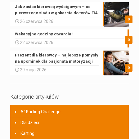
Jak zostać kierowcą wyścigowym – od
pierwszego siadu w gokarcie do torów FIA
0
26 czerwca 2026
Wakacyjne godziny otwarcia !
0
22 czerwca 2026
Prezent dla kierowcy – najlepsze pomysły
na upominek dla pasjonata motoryzacji
0
29 maja 2026
Kategorie artykułów
A1Karting Challenge
Dla dzieci
Karting