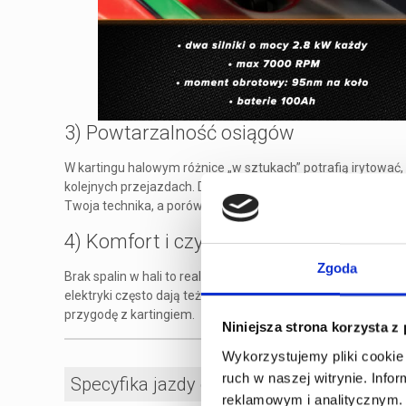
3) Powtarzalność osiągów
W kartingu halowym różnice „w sztukach” potrafią irytować, 
kolejnych przejazdach. Dodatkowo operator toru może łatwiej
Twoja technika, a porównywanie wyników jest po prostu uc
4) Komfort i czystość
Zgoda
Brak spalin w hali to realny plus — nie tylko dla samopoczuc
elektryki często dają też płynniejszą pracę napędu (mniej wib
przygodę z kartingiem.
Niniejsza strona korzysta z
Wykorzystujemy pliki cookie 
ruch w naszej witrynie. Inf
Specyfika jazdy gokartem elektrycznym: 6 
reklamowym i analitycznym. 