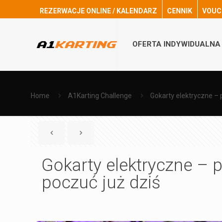
REZERWACJE ONLINE / KALENDARZ
CENNIK
VOUC
OFERTA INDYWIDUALNA
Home
A1Karting Challenge
Gokarty elektryczne – 
Gokarty elektryczne – 
poczuć już dziś