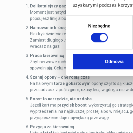
uzyskanymi podczas korzysta
Delikatniejszy gaz na wyjściu z zakrętu
Moment jest natychmiastowy – jeśli „szarpniesz”
peda
popsujesz linię albo stracisz płynność. Najszybsi jadą „
Wybór
Niezbędne
zgody
Hamowanie krócej, ale zdecydowanie
Elektryk świetnie reaguje na krótkie, konkretne hamow
Zamiast długiego „toczenia” – ustawiasz kart, a pote
wracasz na gaz.
Praca kierownicą: mniej znaczy więcej
Odmowa
Zbyt nerwowe ruchy
kierownicy
tylko zwiększają opory
spowalniają. Celuj w płynny skręt i stabilny tor jazdy.
Szanuj opony – one robią czas
Na halowym
torze gokartowym
opony często są klucz
przesadzasz z poślizgiem, czasy lecą w górę, a nie w dó
Boost to narzędzie, nie ozdoba
Jeżeli kart ma
przycisk boost
, wykorzystuj go strategi
wyprzedzenia, na najdłuższej prostej albo w miejscu, g
przyspieszenie daje największą przewagę.
Pozycja za kierownicą