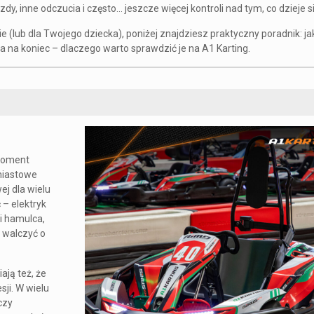
zdy, inne odczucia i często… jeszcze więcej kontroli nad tym, co dzieje s
ie (lub dla Twojego dziecka), poniżej znajdziesz praktyczny poradnik: jak
 a na koniec – dlaczego warto sprawdzić je na A1 Karting.
 moment
miastowe
ej dla wielu
 – elektryk
i hamulca,
ią walczyć o
ją też, że
ji. W wielu
czy