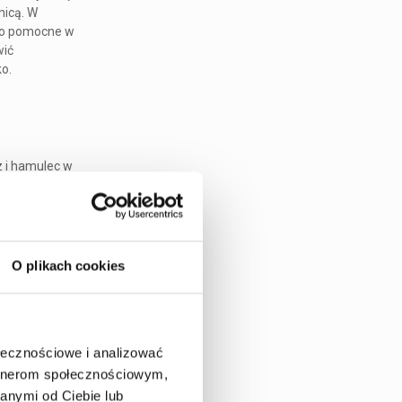
nicą. W
ąco pomocne w
wić
ko.
z i hamulec w
 liczy się
O plikach cookies
ach. W praktyce
iero zaczynają
ołecznościowe i analizować
artnerom społecznościowym,
anymi od Ciebie lub