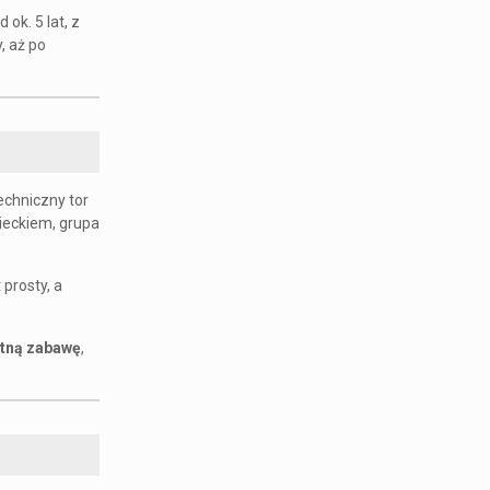
ok. 5 lat, z
, aż po
techniczny tor
zieckiem, grupa
 prosty, a
etną zabawę
,