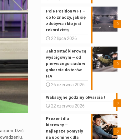
Pole Position w F1 –
co to znaczy, jak się
zdobywa i kto jest
0
rekordzistą
22 lipca 2026
Jak zostać kierowcą
wyścigowym – od
pierwszego siadu w
0
gokarcie do torów
FIA
26 czerwca 2026
Wakacyjne godziny otwarcia !
0
22 czerwca 2026
Prezent dla
kierowcy –
acjami. Dziś
najlepsze pomysły
0
prowadzeniu.
na upominek dla