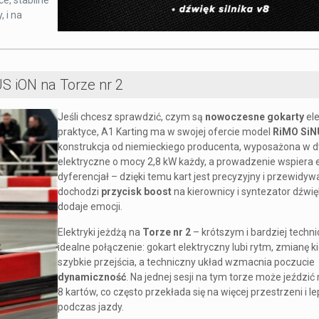
ce, stabilne
 i na
US iON na Torze nr 2
Jeśli chcesz sprawdzić, czym są
nowoczesne gokarty
el
praktyce, A1 Karting ma w swojej ofercie model
RiMO SiN
konstrukcja od niemieckiego producenta, wyposażona w dw
elektryczne o mocy 2,8 kW każdy, a prowadzenie wspiera 
dyferencjał – dzięki temu kart jest precyzyjny i przewidyw
dochodzi
przycisk boost
na kierownicy i syntezator dźwię
dodaje emocji.
Elektryki jeżdżą na
Torze nr 2
– krótszym i bardziej techn
idealne połączenie: gokart elektryczny lubi rytm, zmianę ki
szybkie przejścia, a techniczny układ wzmacnia poczucie
dynamiczność
. Na jednej sesji na tym torze może jeździ
8 kartów, co często przekłada się na więcej przestrzeni i l
podczas jazdy.