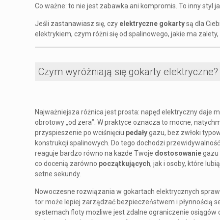
Co ważne: to nie jest zabawka ani kompromis. To inny styl ja
Jeśli zastanawiasz się, czy
elektryczne gokarty
są dla Cieb
elektrykiem, czym różni się od spalinowego, jakie ma zalety,
Czym wyróżniają się gokarty elektryczne?
Najważniejsza różnica jest prosta: napęd elektryczny daje
obrotowy „od zera”. W praktyce oznacza to mocne, natych
przyspieszenie po wciśnięciu
pedały
gazu, bez zwłoki typow
konstrukcji spalinowych. Do tego dochodzi przewidywalność
reaguje bardzo równo na każde Twoje
dostosowanie
gazu 
co docenią zarówno
początkujących
, jak i osoby, które lub
setne sekundy.
Nowoczesne rozwiązania w gokartach elektrycznych sprawia
tor może lepiej zarządzać bezpieczeństwem i płynnością ses
systemach floty możliwe jest zdalne ograniczenie osiągów 