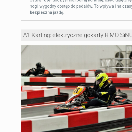
Ustaw
fotel
tak, byś miał pełną kontrolę: lekko ugięte rę
nogi, wygodny dostęp do pedałów. To wpływa i na czasy,
bezpieczna
jazdę.
A1 Karting: elektryczne gokarty RiMO SiN