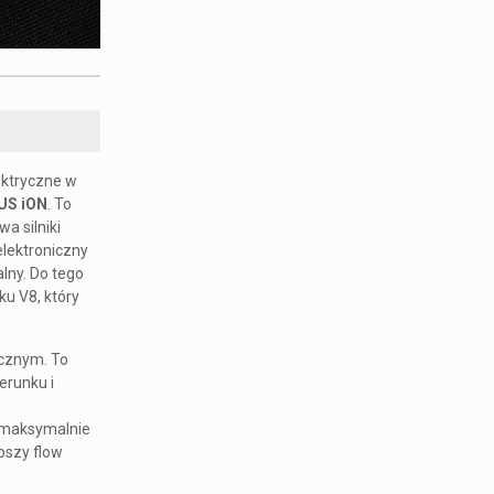
ektryczne w
US iON
. To
a silniki
elektroniczny
alny. Do tego
ku V8, który
icznym. To
erunku i
ć maksymalnie
epszy flow