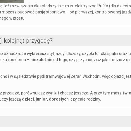
ą też rozwiązania dla młodszych – m.in. elektryczne Puffo (dla dzieci od 
u możesz budować pasję stopniowo – od pierwszej, kontrolowanej jazdy
nego wzrostu.
i kolejną) przygodę?
co oznacza, że
wybierasz
styl jazdy: dłuższy, szybki tor dla spalin oraz 
ieku i poziomu –
niezależnie
od tego, czy przychodzisz jako rodzic z d
dno i w sąsiedztwie pętli tramwajowej Żerań Wschodni, więc dojazd jest
sz przejazd, porównujesz wyniki i chcesz jeszcze. A przy tym masz
świ
, czy jeżdżą
dzieci
,
junior
,
dorosłych
, czy całe rodziny.