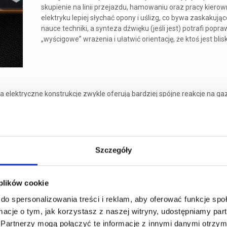
skupienie na linii przejazdu, hamowaniu oraz pracy kierow
elektryku lepiej słychać opony i uślizg, co bywa zaskakuj
nauce techniki, a synteza dźwięku (jeśli jest) potrafi popra
„wyścigowe” wrażenia i ułatwić orientację, że ktoś jest blis
a elektryczne konstrukcje zwykle oferują bardziej spójne reakcje na ga
 wyrównać flotę ustawieniami (np. profile mocy), dzięki czemu bardziej
zciwsze.
Szczegóły
ia, ale też dla koncentracji, bo mniej bodźców „męczy” w dłuższych sesj
racji i szarpnięć), co zwiększa komfort jazdy u dzieci i osób, które dop
 plików cookie
do spersonalizowania treści i reklam, aby oferować funkcje sp
ormacje o tym, jak korzystasz z naszej witryny, udostępniamy p
rzeczy, które robią różnicę
Partnerzy mogą połączyć te informacje z innymi danymi otrzym