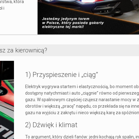
rstwa, która
ci
i
esz za kierownicą?
1) Przyspieszenie i „ciąg”
Elektryk wygrywa startem i elastycznością, bo moment ob
dostępny natychmiast i auto „ciągnie” równo od pierwszeg
gazu. W spalinowym częściej czujesz narastanie mocy w 
obrotów i większą „pracę” napędu, co przekłada się na in
gazu na wyjściu z zakrętu i nieco większą karę za spóźnion
2) Dźwięk i klimat
To argument, który dzieli fanów: jedni kochają ryk spalin, in