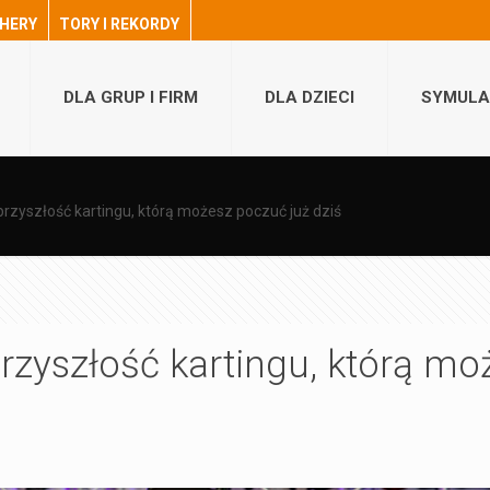
HERY
TORY I REKORDY
DLA GRUP I FIRM
DLA DZIECI
SYMULA
przyszłość kartingu, którą możesz poczuć już dziś
przyszłość kartingu, którą mo