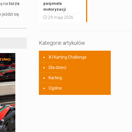
pasjonata
ię na
torze
.
motoryzacji
 jeździ się
29 maja 2026
Kategorie artykułów
A1Karting Challenge
Dla dzieci
Karting
Ogólne