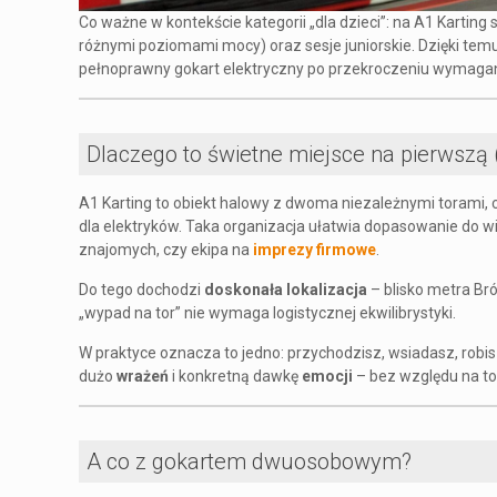
Co ważne w kontekście kategorii „dla dzieci”: na A1 Karting s
różnymi poziomami mocy) oraz sesje juniorskie. Dzięki tem
pełnoprawny gokart elektryczny po przekroczeniu wymaga
Dlaczego to świetne miejsce na pierwszą (
A1 Karting to obiekt halowy z dwoma niezależnymi torami, 
dla elektryków. Taka organizacja ułatwia dopasowanie do w
znajomych, czy ekipa na
imprezy firmowe
.
Do tego dochodzi
doskonała lokalizacja
– blisko metra Bró
„wypad na tor” nie wymaga logistycznej ekwilibrystyki.
W praktyce oznacza to jedno: przychodzisz, wsiadasz, robi
dużo
wrażeń
i konkretną dawkę
emocji
– bez względu na to
A co z gokartem dwuosobowym?