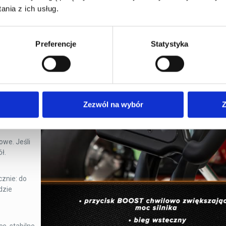
nia z ich usług.
ły
, łatwo
miękko”.
Preferencje
Statystyka
anie.
m wcześnie
Zezwól na wybór
Z
 i
owe. Jeśli
ł.
cznie: do
dzie