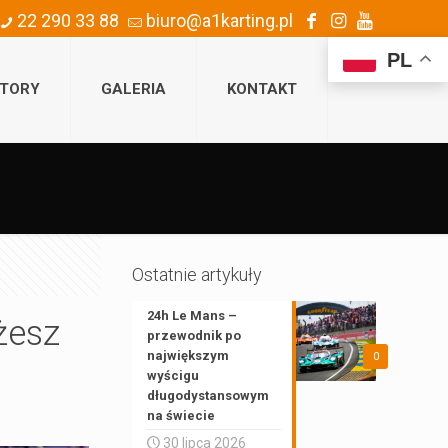
22 290 33 88
biuro@a1karting.pl
PL
TORY
GALERIA
KONTAKT
Ostatnie artykuły
24h Le Mans –
żesz
przewodnik po
największym
0
wyścigu
długodystansowym
na świecie
30 lipca 2026