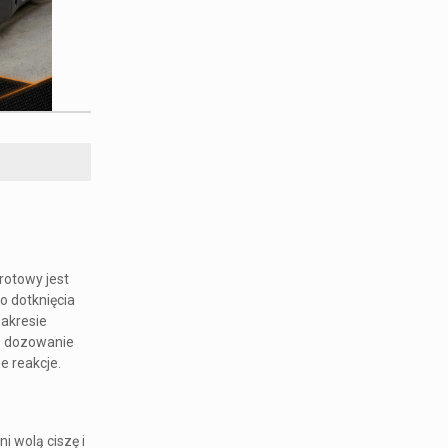
rotowy jest
o dotknięcia
zakresie
ne dozowanie
e reakcje.
ni wolą ciszę i