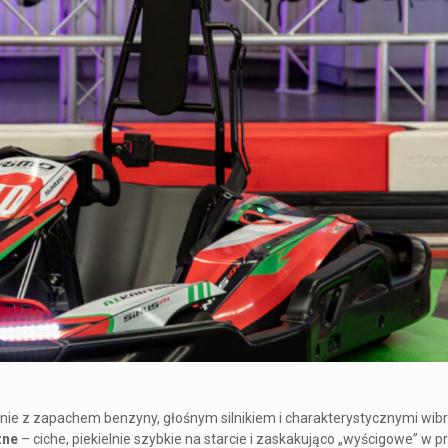
ównie z zapachem benzyny, głośnym silnikiem i charakterystycznymi wibr
zne
– ciche, piekielnie szybkie na starcie i zaskakująco „wyścigowe” w 