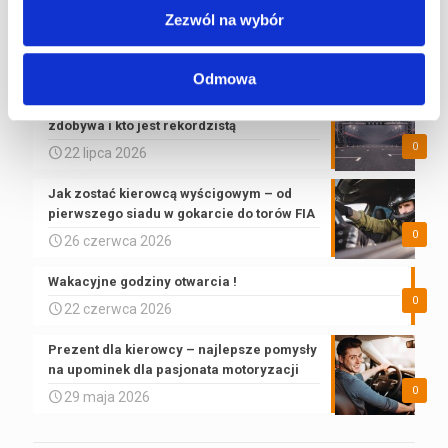
24h Le Mans – przewodnik po największym
Zezwól na wybór
wyścigu długodystansowym na świecie
0
30 lipca 2026
Odmowa
Pole Position w F1 – co to znaczy, jak się
zdobywa i kto jest rekordzistą
0
22 lipca 2026
Jak zostać kierowcą wyścigowym – od
pierwszego siadu w gokarcie do torów FIA
0
26 czerwca 2026
Wakacyjne godziny otwarcia !
0
22 czerwca 2026
Prezent dla kierowcy – najlepsze pomysły
na upominek dla pasjonata motoryzacji
0
29 maja 2026