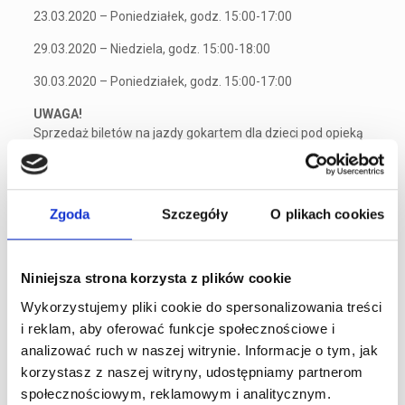
23.03.2020 – Poniedziałek, godz. 15:00-17:00
29.03.2020 – Niedziela, godz. 15:00-18:00
30.03.2020 – Poniedziałek, godz. 15:00-17:00
UWAGA!
Sprzedaż biletów na jazdy gokartem dla dzieci pod opieką
instruktora uruchamiana jest o równej godzinie
rozpoczęcia jazd (nie ma możliwości zakupu biletów
wcześniej). To znaczy, jeśli jazdy odbywają się np. od 17:00
do 20:00 – sprzedaż biletów uruchamiana jest o godz.
Zgoda
Szczegóły
O plikach cookies
17:00.
Przed przyjazdem na tor, prosimy o kontakt telefoniczny z
Niniejsza strona korzysta z plików cookie
Recepcją w celu weryfikacji, czy nie nastąpiły zmiany
terminu.
Wykorzystujemy pliki cookie do spersonalizowania treści
i reklam, aby oferować funkcje społecznościowe i
Instruktorzy – sprawdź sylwetki trenerów (kliknij)
analizować ruch w naszej witrynie. Informacje o tym, jak
korzystasz z naszej witryny, udostępniamy partnerom
UWAGA! NABÓR DO SZKOŁY
społecznościowym, reklamowym i analitycznym.