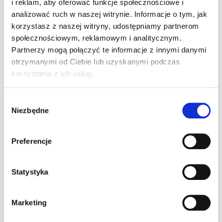
i reklam, aby oferować funkcje społecznościowe i
analizować ruch w naszej witrynie. Informacje o tym, jak
korzystasz z naszej witryny, udostępniamy partnerom
społecznościowym, reklamowym i analitycznym.
Partnerzy mogą połączyć te informacje z innymi danymi
otrzymanymi od Ciebie lub uzyskanymi podczas
korzystania z ich usług.
Wyścigi górskie stanowią alternatywę dla tych, którzy cenią
rywalizację indywidualną – każdy jedzie osobno, walcząc z
chronometrem. Rajdy to z kolei ściganie w parach:
Wybór
kierowca i pilot nawigator. Każda z tych dyscyplin wymaga
Niezbędne
zgody
oddzielnej licencji PZM dostosowanej do konkretnej formy
rywalizacji.
Preferencje
Dziś dostępna jest również licencja międzynarodowa FIA,
która umożliwia starty w seriach europejskich i światowych.
Uzyskanie licencji międzynarodowej wymaga
Statystyka
udokumentowanego doświadczenia w zawodach
krajowych – minimum kilku sezonów z wynikami w
pierwszej dziesiątce.
Marketing