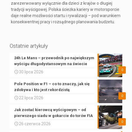
zarezerwowany wyłącznie dla dzieci z krajów o długiej
tradycji wyścigowej. Polska ścieżka kariery w motorsporcie
daje realne możliwości startu i rywalizacji – pod warunkiem
konsekwentnej pracy i rozsądnego planowania budżetu.
Ostatnie artykuły
24h Le Mans – przewodnik po największym
wyścigu długodystansowym na świecie
0
30 lipca 2026
Pole Position w F1 – co to znaczy, jak się
zdobywa i kto jest rekordzistą
0
22 lipca 2026
Jak zostać kierowcą wyścigowym – od
pierwszego siadu w gokarcie do torów FIA
0
26 czerwca 2026