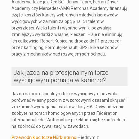
Akademie takie jak Red Bull Junior Team, Ferrari Driver
Academy czy Mercedes-AMG Petronas Academy finansują
części kosztów kariery wybranych młodych kierowców
wyścigowych w zamian za opcję na ich talent w
przyszłości. Wielki talent i wybitne wyniki pozwalają
zmniejszyć wydatki z własnej kieszeni – ale nie eliminują
ich całkowicie. Robert Kubica na drodze do F1 przeszedł
przez kartinging, Formułę Renault, GP2 i kilka sezonów
pracy z mechaników nad rozwojem samochodu.
Jak jazda na profesjonalnym torze
wyścigowym pomaga w karierze?
Jazda na profesjonalnym torze wyścigowym pozwala
porównać własny poziom z wzorcowymi czasami okrążeń i
zrozumieć wymagania asfaltów klasy FIA. Doświadczenie
zdobyte na torach homologowanych przez Fédération
Internationale de l’Automobile przekłada się bezpośrednio
na zdolność do rywalizacji w zawodach.
Przewodnik po torze Nürburgring
– jednym z