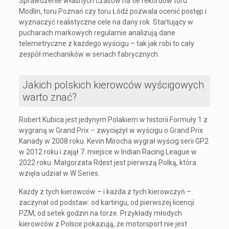
Sprawdzenie własnych czasów na tle rekordów toru
Modlin, toru Poznań czy toru Łódź pozwala ocenić postęp i
wyznaczyć realistyczne cele na dany rok. Startujący w
pucharach markowych regularnie analizują dane
telemetryczne z każdego wyścigu – tak jak robi to cały
zespół mechaników w seriach fabrycznych.
Jakich polskich kierowców wyścigowych
warto znać?
Robert Kubica jest jedynym Polakiem w historii Formuły 1 z
wygraną w Grand Prix – zwyciężył w wyścigu o Grand Prix
Kanady w 2008 roku. Kevin Mirocha wygrał wyścig serii GP2
w 2012 roku i zajął 7. miejsce w Indian Racing League w
2022 roku. Małgorzata Rdest jest pierwszą Polką, która
wzięła udział w W Series.
Każdy z tych kierowców – i każda z tych kierowczyń –
zaczynał od podstaw: od kartingu, od pierwszej licencji
PZM, od setek godzin na torze. Przykłady młodych
kierowców z Polsce pokazują, że motorsport nie jest