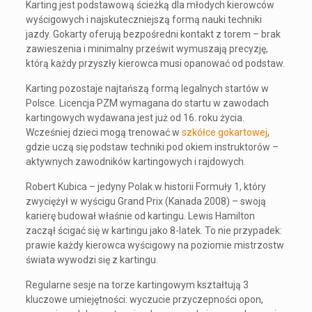
Karting jest podstawową ścieżką dla młodych kierowców
wyścigowych i najskuteczniejszą formą nauki techniki
jazdy. Gokarty oferują bezpośredni kontakt z torem – brak
zawieszenia i minimalny prześwit wymuszają precyzję,
którą każdy przyszły kierowca musi opanować od podstaw.
Karting pozostaje najtańszą formą legalnych startów w
Polsce. Licencja PZM wymagana do startu w zawodach
kartingowych wydawana jest już od 16. roku życia.
Wcześniej dzieci mogą trenować w
szkółce gokartowej
,
gdzie uczą się podstaw techniki pod okiem instruktorów –
aktywnych zawodników kartingowych i rajdowych.
Robert Kubica – jedyny Polak w historii Formuły 1, który
zwyciężył w wyścigu Grand Prix (Kanada 2008) – swoją
karierę budował właśnie od kartingu. Lewis Hamilton
zaczął ścigać się w kartingu jako 8-latek. To nie przypadek:
prawie każdy kierowca wyścigowy na poziomie mistrzostw
świata wywodzi się z kartingu.
Regularne sesje na torze kartingowym kształtują 3
kluczowe umiejętności: wyczucie przyczepności opon,