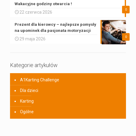
Wakacyjne godziny otwarcia !
0
22 czerwca 2026
Prezent dla kierowcy – najlepsze pomysły
na upominek dla pasjonata motoryzacji
0
29 maja 2026
Kategorie artykułów
A1Karting Challenge
Dla dzieci
Karting
Ogólne