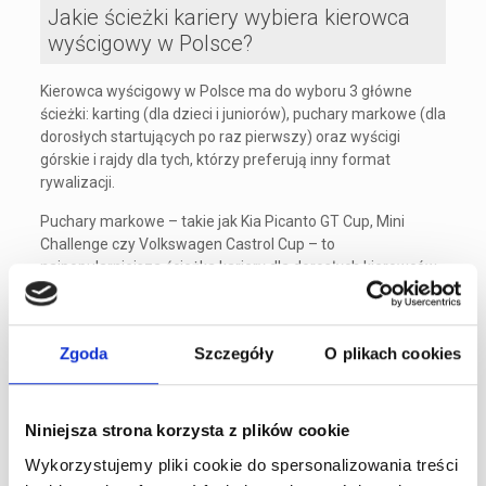
Jakie ścieżki kariery wybiera kierowca
wyścigowy w Polsce?
Kierowca wyścigowy w Polsce ma do wyboru 3 główne
ścieżki: karting (dla dzieci i juniorów), puchary markowe (dla
dorosłych startujących po raz pierwszy) oraz wyścigi
górskie i rajdy dla tych, którzy preferują inny format
rywalizacji.
Puchary markowe – takie jak Kia Picanto GT Cup, Mini
Challenge czy Volkswagen Castrol Cup – to
najpopularniejsza ścieżka kariery dla dorosłych kierowców.
Wszystkie auta w pucharze markowym są identycznie
przygotowane, co eliminuje przewagę techniczną i sprawia,
że o zwycięstwo walczy tylko umiejętność. Pole position
Zgoda
Szczegóły
O plikach cookies
zdobywa się wyłącznie tempem kierowcy, nie budżetem na
auto wyścigowe.
Niniejsza strona korzysta z plików cookie
Wykorzystujemy pliki cookie do spersonalizowania treści