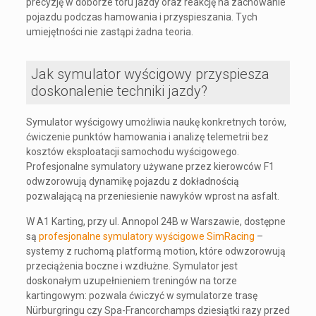
precyzję w doborze toru jazdy oraz reakcję na zachowanie
pojazdu podczas hamowania i przyspieszania. Tych
umiejętności nie zastąpi żadna teoria.
Jak symulator wyścigowy przyspiesza
doskonalenie techniki jazdy?
Symulator wyścigowy umożliwia naukę konkretnych torów,
ćwiczenie punktów hamowania i analizę telemetrii bez
kosztów eksploatacji samochodu wyścigowego.
Profesjonalne symulatory używane przez kierowców F1
odwzorowują dynamikę pojazdu z dokładnością
pozwalającą na przeniesienie nawyków wprost na asfalt.
W A1 Karting, przy ul. Annopol 24B w Warszawie, dostępne
są
profesjonalne symulatory wyścigowe SimRacing
–
systemy z ruchomą platformą motion, które odwzorowują
przeciążenia boczne i wzdłużne. Symulator jest
doskonałym uzupełnieniem treningów na torze
kartingowym: pozwala ćwiczyć w symulatorze trasę
Nürburgringu czy Spa-Francorchamps dziesiątki razy przed