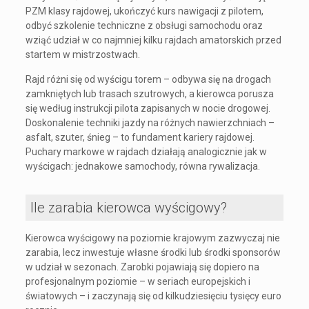
PZM klasy rajdowej, ukończyć kurs nawigacji z pilotem,
odbyć szkolenie techniczne z obsługi samochodu oraz
wziąć udział w co najmniej kilku rajdach amatorskich przed
startem w mistrzostwach.
Rajd różni się od wyścigu torem – odbywa się na drogach
zamkniętych lub trasach szutrowych, a kierowca porusza
się według instrukcji pilota zapisanych w nocie drogowej.
Doskonalenie techniki jazdy na różnych nawierzchniach –
asfalt, szuter, śnieg – to fundament kariery rajdowej.
Puchary markowe w rajdach działają analogicznie jak w
wyścigach: jednakowe samochody, równa rywalizacja.
Ile zarabia kierowca wyścigowy?
Kierowca wyścigowy na poziomie krajowym zazwyczaj nie
zarabia, lecz inwestuje własne środki lub środki sponsorów
w udział w sezonach. Zarobki pojawiają się dopiero na
profesjonalnym poziomie – w seriach europejskich i
światowych – i zaczynają się od kilkudziesięciu tysięcy euro