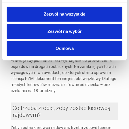
Czy kierowca wyścigowy musi mieć
prawo jazdy?
Zezwól na wszystkie
Kierowca wyścigowy nie musi mieć prawa jazdy kategorii B
Zezwól na wybór
do startu w wyścigach na zamkniętych torach. Licencja
PZM wydawana jest niezależnie od prawa jazdy. W kartingu
dzieci mogą startować już od 5. roku życia – na długo przed
Odmowa
możliwością uzyskania prawa jazdy.
Prawo jazdy jest natomiast wymagane do prowadzenia
pojazdów na drogach publicznych. Na zamkniętych torach
wyścigowych i w zawodach, do których startu uprawnia
licencja PZM, dokument ten nie jest obowiązkowy. Dlatego
młodych kierowców można szlifować od dziecka – bez
czekania na 18. urodziny.
Co trzeba zrobić, żeby zostać kierowcą
rajdowym?
Żeby zostać kierowcą rajdowym, trzeba zdobyć licencję