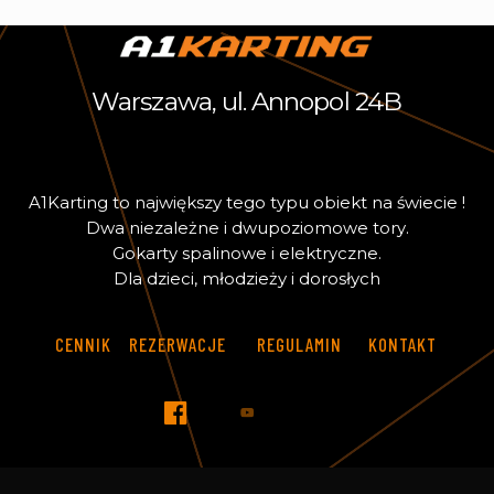
Warszawa, ul. Annopol 24B
A
1
K
a
r
t
i
n
g
t
o
n
a
j
w
i
ę
k
s
z
y
t
e
g
o
t
y
p
u
o
b
i
e
k
t
n
a
ś
w
i
e
c
i
e
!
D
w
a
n
i
e
z
a
l
e
ż
n
e
i
d
w
u
p
o
z
i
o
m
o
w
e
t
o
r
y
.
G
o
k
a
r
t
y
s
p
a
l
i
n
o
w
e
i
e
l
e
k
t
r
y
c
z
n
e
.
D
l
a
d
z
i
e
c
i
,
m
ł
o
d
z
i
e
ż
y
i
d
o
r
o
s
ł
y
c
h
CENNIK
REZERWACJE
REGULAMIN
KONTAKT