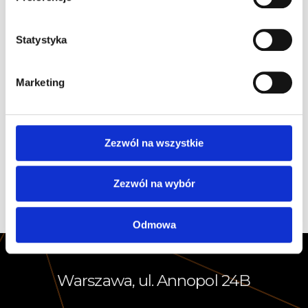
Statystyka
Kategorie artykułów
Marketing
A1Karting Challenge
Dla dzieci
Karting
Zezwól na wszystkie
Ogólne
Zezwól na wybór
Odmowa
Warszawa, ul. Annopol 24B