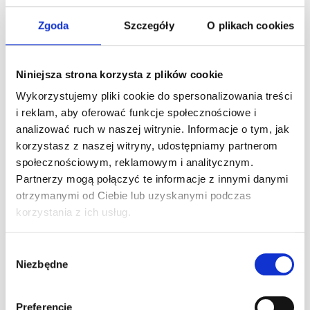
Ostatnie artykuły
Zgoda
Szczegóły
O plikach cookies
24h Le Mans – przewodnik po największym
wyścigu długodystansowym na świecie
Niniejsza strona korzysta z plików cookie
0
30 lipca 2026
Wykorzystujemy pliki cookie do spersonalizowania treści
Pole Position w F1 – co to znaczy, jak się
i reklam, aby oferować funkcje społecznościowe i
zdobywa i kto jest rekordzistą
analizować ruch w naszej witrynie. Informacje o tym, jak
0
22 lipca 2026
korzystasz z naszej witryny, udostępniamy partnerom
społecznościowym, reklamowym i analitycznym.
Jak zostać kierowcą wyścigowym – od
Partnerzy mogą połączyć te informacje z innymi danymi
pierwszego siadu w gokarcie do torów FIA
otrzymanymi od Ciebie lub uzyskanymi podczas
0
26 czerwca 2026
korzystania z ich usług.
Wakacyjne godziny otwarcia !
0
22 czerwca 2026
Wybór
Niezbędne
zgody
Prezent dla kierowcy – najlepsze pomysły
na upominek dla pasjonata motoryzacji
0
Preferencje
29 maja 2026