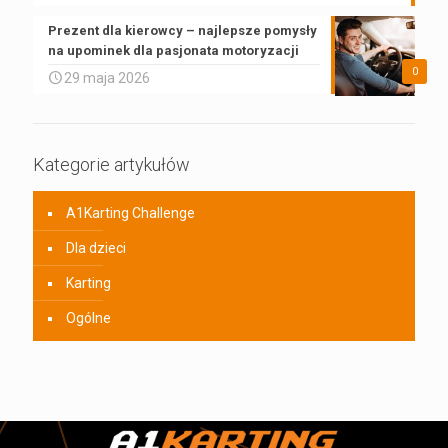
Prezent dla kierowcy – najlepsze pomysły
na upominek dla pasjonata motoryzacji
0
29 maja 2026
Kategorie artykułów
A1Karting Challenge
Dla dzieci
Karting
Ogólne