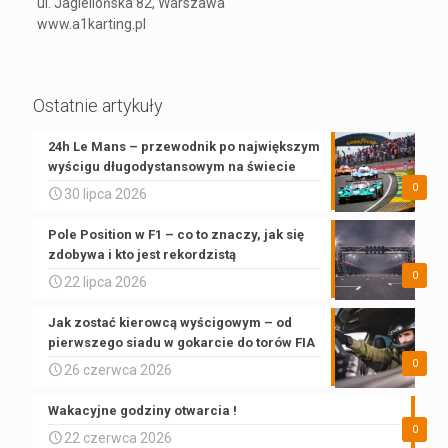
ul. Jagiellońska 82, Warszawa
www.a1karting.pl
Ostatnie artykuły
24h Le Mans – przewodnik po największym
wyścigu długodystansowym na świecie
0
30 lipca 2026
Pole Position w F1 – co to znaczy, jak się
zdobywa i kto jest rekordzistą
0
22 lipca 2026
Jak zostać kierowcą wyścigowym – od
pierwszego siadu w gokarcie do torów FIA
0
26 czerwca 2026
Wakacyjne godziny otwarcia !
0
22 czerwca 2026