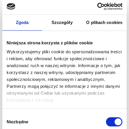
Ścigał się w Formule 4, Formule Renault 2.0 i Formule 3.
2013
Starty w niemieckiej serii Formel 3 Cup
2011
Zgoda
Szczegóły
O plikach cookies
Starty w Mistrzostwach Francji F4, starty w Formula
Renault 2.0 Series Finals
2010
Kartingowy Mistrz Polski
Niniejsza strona korzysta z plików cookie
3 miejsce – Rotax Max Euro Challenge Winter Cup
Wykorzystujemy pliki cookie do spersonalizowania treści
2009
i reklam, aby oferować funkcje społecznościowe i
Kartingowy Vice-Mistrz Polski do lat 13
analizować ruch w naszej witrynie. Informacje o tym, jak
Vice-Mistrz Polski
korzystasz z naszej witryny, udostępniamy partnerom
4 miejsce-Mistrzostwa Europy Środkowej FIA
społecznościowym, reklamowym i analitycznym.
Partnerzy mogą połączyć te informacje z innymi danymi
Łukasz Bartoszuk – instruktor
otrzymanymi od Ciebie lub uzyskanymi podczas
korzystania z ich usług.
Wybór
Niezbędne
zgody