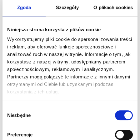
2011
Zgoda
Szczegóły
O plikach cookies
Starty w Mistrzostwach Francji F4, starty w Formula
Renault 2.0 Series Finals
2010
Niniejsza strona korzysta z plików cookie
Kartingowy Mistrz Polski
3 miejsce – Rotax Max Euro Challenge Winter Cup
Wykorzystujemy pliki cookie do spersonalizowania treści
2009
i reklam, aby oferować funkcje społecznościowe i
Kartingowy Vice-Mistrz Polski do lat 13
analizować ruch w naszej witrynie. Informacje o tym, jak
Vice-Mistrz Polski
korzystasz z naszej witryny, udostępniamy partnerom
4 miejsce-Mistrzostwa Europy Środkowej FIA
społecznościowym, reklamowym i analitycznym.
Zapraszamy!
Partnerzy mogą połączyć te informacje z innymi danymi
otrzymanymi od Ciebie lub uzyskanymi podczas
A1Karting – Wyższy Poziom Kartingu
korzystania z ich usług.
tel. 22 290 33 88
e-mail: biuro@a1karting.pl
ul. Jagiellońska 82, Warszawa
Wybór
www.a1karting.pl
Niezbędne
zgody
Preferencje
Ostatnie artykuły