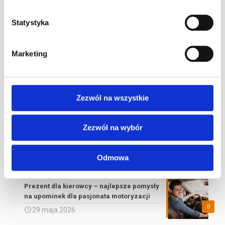
24h Le Mans – przewodnik po największym
Statystyka
wyścigu długodystansowym na świecie
0
30 lipca 2026
Marketing
Pole Position w F1 – co to znaczy, jak się
zdobywa i kto jest rekordzistą
0
22 lipca 2026
Zezwól na wszystkie
Jak zostać kierowcą wyścigowym – od
pierwszego siadu w gokarcie do torów FIA
Zezwól na wybór
0
26 czerwca 2026
Wakacyjne godziny otwarcia !
Odmowa
0
22 czerwca 2026
Prezent dla kierowcy – najlepsze pomysły
na upominek dla pasjonata motoryzacji
0
29 maja 2026