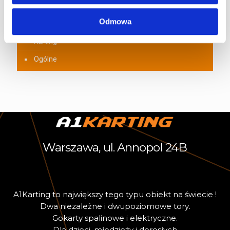
A1Karting Challenge
Odmowa
Dla dzieci
Karting
Ogólne
Warszawa, ul. Annopol 24B
A
1
K
a
r
t
i
n
g
t
o
n
a
j
w
i
ę
k
s
z
y
t
e
g
o
t
y
p
u
o
b
i
e
k
t
n
a
ś
w
i
e
c
i
e
!
D
w
a
n
i
e
z
a
l
e
ż
n
e
i
d
w
u
p
o
z
i
o
m
o
w
e
t
o
r
y
.
G
o
k
a
r
t
y
s
p
a
l
i
n
o
w
e
i
e
l
e
k
t
r
y
c
z
n
e
.
D
l
a
d
z
i
e
c
i
,
m
ł
o
d
z
i
e
ż
y
i
d
o
r
o
s
ł
y
c
h