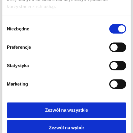
korzystania z ich usług.
Pole Position w F1 – co to znaczy, jak się
zdobywa i kto jest rekordzistą
0
Wybór
22 lipca 2026
Niezbędne
zgody
Jak zostać kierowcą wyścigowym – od
pierwszego siadu w gokarcie do torów FIA
Preferencje
0
26 czerwca 2026
Wakacyjne godziny otwarcia !
Statystyka
0
22 czerwca 2026
Prezent dla kierowcy – najlepsze pomysły
Marketing
na upominek dla pasjonata motoryzacji
0
29 maja 2026
Zezwól na wszystkie
Kategorie artykułów
Zezwól na wybór