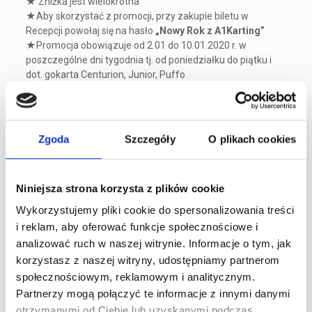
★ Zniżka jest wielokrotna
★Aby skorzystać z promocji, przy zakupie biletu w
Recepcji powołaj się na hasło
„Nowy Rok z A1Karting”
★Promocja obowiązuje od 2.01 do 10.01.2020 r. w
poszczególne dni tygodnia tj. od poniedziałku do piątku i
dot. gokarta Centurion, Junior, Puffo
★Promocja nie łączy się z innymi zniżkami i rabatami.
★Promocja nie obowiązuje w weekendy i święta
A1Karting – Wyższy Poziom Kartingu
Zgoda
Szczegóły
O plikach cookies
tel. 22 290 33 88
e-mail: biuro@a1karting.pl
ul. Jagiellońska 82, Warszawa
www.a1karting.pl
Niniejsza strona korzysta z plików cookie
Wykorzystujemy pliki cookie do spersonalizowania treści
i reklam, aby oferować funkcje społecznościowe i
Ostatnie artykuły
analizować ruch w naszej witrynie. Informacje o tym, jak
korzystasz z naszej witryny, udostępniamy partnerom
24h Le Mans – przewodnik po największym
społecznościowym, reklamowym i analitycznym.
wyścigu długodystansowym na świecie
Partnerzy mogą połączyć te informacje z innymi danymi
0
30 lipca 2026
otrzymanymi od Ciebie lub uzyskanymi podczas