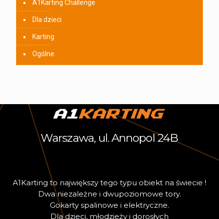
A1Karting Challenge
Dla dzieci
Karting
Ogólne
Warszawa, ul. Annopol 24B
A
1
K
a
r
t
i
n
g
t
o
n
a
j
w
i
ę
k
s
z
y
t
e
g
o
t
y
p
u
o
b
i
e
k
t
n
a
ś
w
i
e
c
i
e
!
D
w
a
n
i
e
z
a
l
e
ż
n
e
i
d
w
u
p
o
z
i
o
m
o
w
e
t
o
r
y
.
G
o
k
a
r
t
y
s
p
a
l
i
n
o
w
e
i
e
l
e
k
t
r
y
c
z
n
e
.
D
l
a
d
z
i
e
c
i
,
m
ł
o
d
z
i
e
ż
y
i
d
o
r
o
s
ł
y
c
h