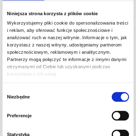
szkolka@a1karting.pl
Niniejsza strona korzysta z plików cookie
Ilość miejsc ograniczona!
Zgłoszenia i wpłaty przyjmujemy do 4.05.2018 (piątek)
Wykorzystujemy pliki cookie do spersonalizowania treści
i reklam, aby oferować funkcje społecznościowe i
Szkoła Gokartowa A1Karting
tel. 22 290 33 88 w. 4
analizować ruch w naszej witrynie. Informacje o tym, jak
szkolka@a1karting.pl
korzystasz z naszej witryny, udostępniamy partnerom
społecznościowym, reklamowym i analitycznym.
A1Karting – Wyższy Poziom Kartingu
Partnerzy mogą połączyć te informacje z innymi danymi
tel. 22 290 33 88
otrzymanymi od Ciebie lub uzyskanymi podczas
e-mail: biuro@a1karting.pl
ul. Jagiellońska 82, Warszawa
korzystania z ich usług.
www.a1karting.pl
Wybór
Niezbędne
zgody
Ostatnie artykuły
Preferencje
24h Le Mans – przewodnik po największym
wyścigu długodystansowym na świecie
0
30 lipca 2026
Statystyka