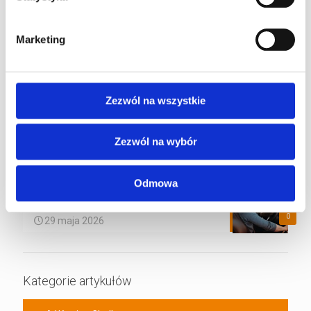
Pole Position w F1 – co to znaczy, jak się
zdobywa i kto jest rekordzistą
Marketing
0
22 lipca 2026
Jak zostać kierowcą wyścigowym – od
pierwszego siadu w gokarcie do torów FIA
Zezwól na wszystkie
0
26 czerwca 2026
Wakacyjne godziny otwarcia !
Zezwól na wybór
0
22 czerwca 2026
Odmowa
Prezent dla kierowcy – najlepsze pomysły
na upominek dla pasjonata motoryzacji
0
29 maja 2026
Kategorie artykułów