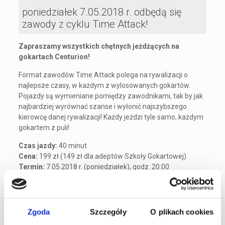
poniedziałek 7.05.2018 r. odbędą się
zawody z cyklu Time Attack!
Zapraszamy wszystkich chętnych jeżdżących na
gokartach Centurion!
Format zawodów Time Attack polega na rywalizacji o
najlepsze czasy, w każdym z wylosowanych gokartów.
Pojazdy są wymieniane pomiędzy zawodnikami, tak by jak
najbardziej wyrównać szanse i wyłonić najszybszego
kierowcę danej rywalizacji! Każdy jeździ tyle samo, każdym
gokartem z puli!
Czas jazdy:
40 minut
Cena:
199 zł (149 zł dla adeptów Szkoły Gokartowej)
Termin:
7.05.2018 r. (poniedziałek), godz. 20:00
Regulamin Wyścigu Time Attack
Zgoda
Szczegóły
O plikach cookies
Zapisy: