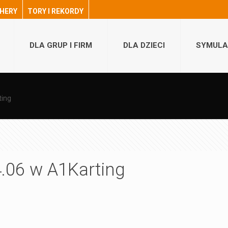
HERY
TORY I REKORDY
DLA GRUP I FIRM
DLA DZIECI
SYMULA
ting
.06 w A1Karting