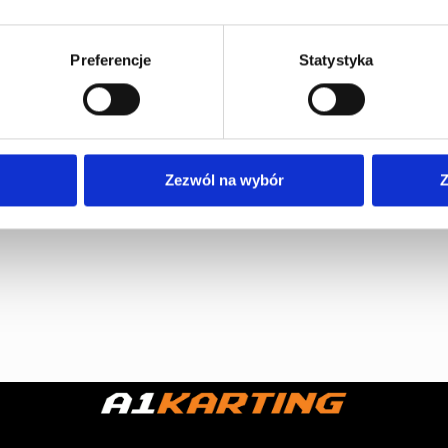
 sesji.
ch newralgicznych miejsc na terenie obiektu.
nych.
Preferencje
Statystyka
Zezwól na wybór
Z