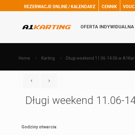
REZERWACJE ONLINE / KALENDARZ
CENNIK
VOUC
OFERTA INDYWIDUALNA
Home
Karting
Długi weekend 11.06-14.06 w A1Kar
Długi weekend 11.06-14
Godziny otwarcia
: