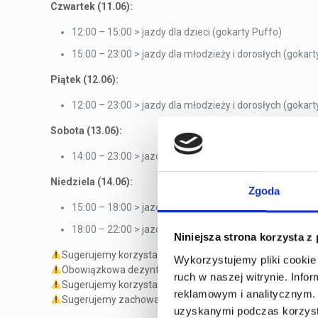
Czwartek (11.06):
12:00 – 15:00 > jazdy dla dzieci (gokarty Puffo)
15:00 – 23:00 > jazdy dla młodzieży i dorosłych (gokart
Piątek (12.06):
12:00 – 23:00 > jazdy dla młodzieży i dorosłych (gokart
Sobota (13.06):
14:00 – 23:00 > jazdy dla młodzieży i dorosłych (gokart
Niedziela (14.06):
Zgoda
15:00 – 18:00 > jazdy dla dzieci (gokarty Puffo)
18:00 – 22:00 > jazdy dla młodzieży i dorosłych (gokart
Niniejsza strona korzysta z
Sugerujemy korzystanie z maseczek na terenie obiektu.
Wykorzystujemy pliki cookie 
Obowiązkowa dezynfekcja rąk przy wejściu.
ruch w naszej witrynie. Inf
Sugerujemy korzystanie z rękawiczek podczas dokonywani
reklamowym i analitycznym. 
Sugerujemy zachowanie odpowiedniego dystansu w strefie
uzyskanymi podczas korzysta