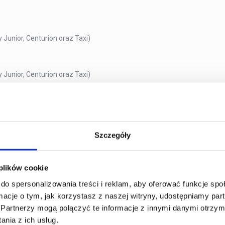
y Junior, Centurion oraz Taxi)
y Junior, Centurion oraz Taxi)
y Junior, Centurion oraz Taxi)
Szczegóły
y Junior, Centurion oraz Taxi)
 plików cookie
do spersonalizowania treści i reklam, aby oferować funkcje sp
ormacje o tym, jak korzystasz z naszej witryny, udostępniamy p
a płatności oraz rejestracji w systemie (udostępniamy jednorazowe r
Partnerzy mogą połączyć te informacje z innymi danymi otrzym
 recepcyjnej i strefie Depo.
nia z ich usług.