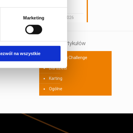
pasjonata
motoryzacji
29 maja 2026
Marketing
Kategorie artykułów
ezwól na wszystkie
A1Karting Challenge
Dla dzieci
Karting
Ogólne