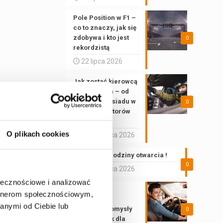
Pole Position w F1 –
co to znaczy, jak się
zdobywa i kto jest
0
rekordzistą
22 lipca 2026
Jak zostać kierowcą
wyścigowym – od
pierwszego siadu w
0
gokarcie do torów
FIA
O plikach cookies
26 czerwca 2026
Wakacyjne godziny otwarcia !
0
22 czerwca 2026
ołecznościowe i analizować
Prezent dla
artnerom społecznościowym,
kierowcy –
ękawiczki).
anymi od Ciebie lub
najlepsze pomysły
0
na upominek dla