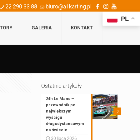
22 290 33 88
biuro@a1karting.pl
PL
TORY
GALERIA
KONTAKT
Ostatnie artykuły
24h Le Mans –
przewodnik po
największym
0
wyścigu
długodystansowym
na świecie
30 lipca 2026