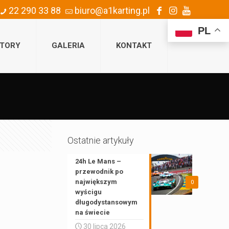
22 290 33 88
biuro@a1karting.pl
PL
TORY
GALERIA
KONTAKT
Ostatnie artykuły
24h Le Mans –
przewodnik po
największym
0
wyścigu
długodystansowym
na świecie
30 lipca 2026