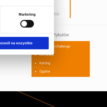
pasjonata
motoryzacji
29 maja 2026
Marketing
Kategorie artykułów
ezwól na wszystkie
A1Karting Challenge
Dla dzieci
Karting
Ogólne