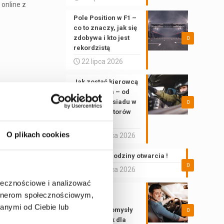
online z
Pole Position w F1 –
co to znaczy, jak się
zdobywa i kto jest
0
rekordzistą
22 lipca 2026
Jak zostać kierowcą
wyścigowym – od
pierwszego siadu w
0
gokarcie do torów
FIA
O plikach cookies
26 czerwca 2026
Wakacyjne godziny otwarcia !
0
22 czerwca 2026
ołecznościowe i analizować
Prezent dla
artnerom społecznościowym,
kierowcy –
anymi od Ciebie lub
najlepsze pomysły
0
na upominek dla