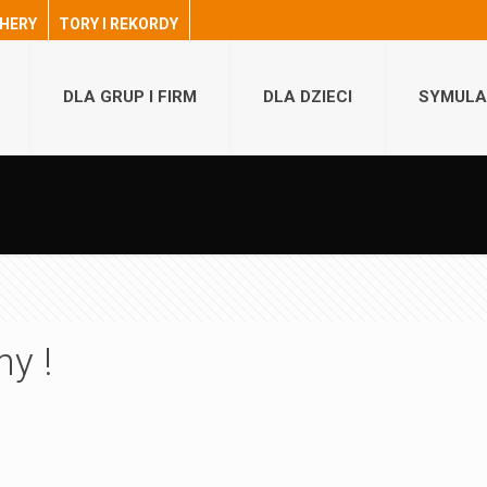
HERY
TORY I REKORDY
DLA GRUP I FIRM
DLA DZIECI
SYMULA
ny !