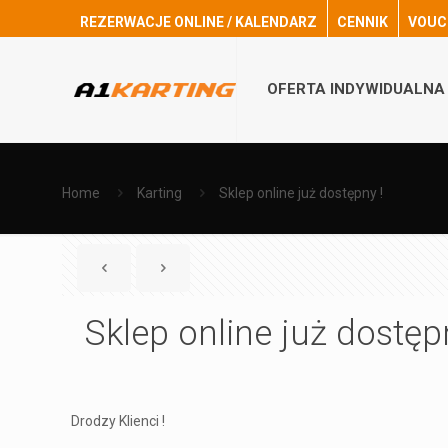
REZERWACJE ONLINE / KALENDARZ
CENNIK
VOUC
OFERTA INDYWIDUALNA
Home
Karting
Sklep online już dostępny !
Sklep online już dostęp
Drodzy Klienci !