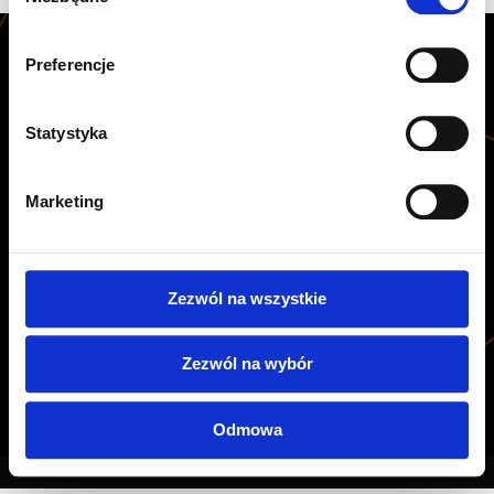
zgody
Preferencje
Warszawa, ul. Annopol 24B
Statystyka
A
1
K
a
r
t
i
n
g
t
o
n
a
j
w
i
ę
k
s
z
y
t
e
g
o
t
y
p
u
o
b
i
e
k
t
n
a
ś
w
i
e
c
i
e
!
Marketing
D
w
a
n
i
e
z
a
l
e
ż
n
e
i
d
w
u
p
o
z
i
o
m
o
w
e
t
o
r
y
.
G
o
k
a
r
t
y
s
p
a
l
i
n
o
w
e
i
e
l
e
k
t
r
y
c
z
n
e
.
D
l
a
d
z
i
e
c
i
,
m
ł
o
d
z
i
e
ż
y
i
d
o
r
o
s
ł
y
c
h
Zezwól na wszystkie
CENNIK
REZERWACJE
REGULAMIN
KONTAKT
Zezwól na wybór
Odmowa