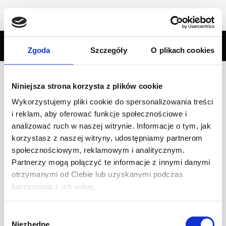
Zgoda
Szczegóły
O plikach cookies
Categories
Tags
Authors
Show all
Niniejsza strona korzysta z plików cookie
Wykorzystujemy pliki cookie do spersonalizowania treści
Zimowe Wyścigi Time Attack! Zapisy
i reklam, aby oferować funkcje społecznościowe i
analizować ruch w naszej witrynie. Informacje o tym, jak
Zapraszamy do udziału w zimowej serii Time Attack! Zapisz
korzystasz z naszej witryny, udostępniamy partnerom
się na wszystkie wyścigi – weź udział w klasyfikacji
społecznościowym, reklamowym i analitycznym.
generalnej! Terminy Wyścigów Time Attack: 15.01
Partnerzy mogą połączyć te informacje z innymi danymi
(poniedziałek), godz.
[…]
otrzymanymi od Ciebie lub uzyskanymi podczas
korzystania z ich usług.
Czytaj dalej
Wybór
Niezbędne