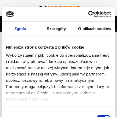
Zgoda
Szczegóły
O plikach cookies
Categories
Tags
Authors
Show all
Niniejsza strona korzysta z plików cookie
Wykorzystujemy pliki cookie do spersonalizowania treści
Dni Otwarte Kartingu Wyczynowego 6-
i reklam, aby oferować funkcje społecznościowe i
7.01
analizować ruch w naszej witrynie. Informacje o tym, jak
korzystasz z naszej witryny, udostępniamy partnerom
Dni Otwarte Kartingu Wyczynowego w A1Karting z Fundacją
społecznościowym, reklamowym i analitycznym.
Miłośników Sportów Motorowych Racing Driver Program!
Partnerzy mogą połączyć te informacje z innymi danymi
Weekend w A1Karting poświęcamy najmłodszym
kierowcom! Przyjdź i zobacz, jak zacząć karierę
[…]
otrzymanymi od Ciebie lub uzyskanymi podczas
korzystania z ich usług.
Czytaj dalej
Wybór