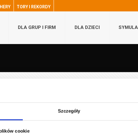
HERY
TORY I REKORDY
DLA GRUP I FIRM
DLA DZIECI
SYMULA
Szczegóły
Attack odbędzie się już 2 października o godz. 20:00! Będzie to pier
 plików cookie