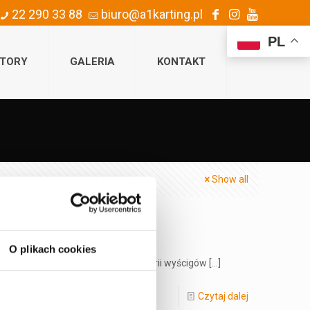
22 290 33 88
biuro@a1karting.pl
PL
TORY
GALERIA
KONTAKT
Show all
O plikach cookies
wszy wyścig na czas z jesiennej serii wyścigów
[…]
Czytaj dalej