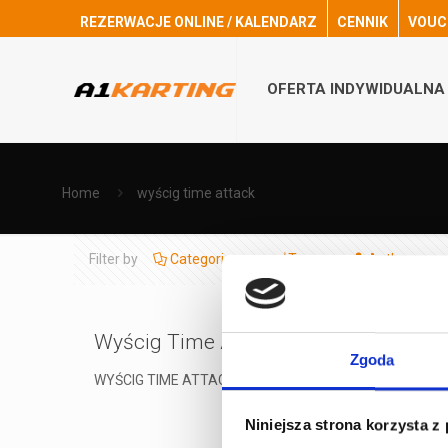
REZERWACJE ONLINE / KALENDARZ
CENNIK
VOUC
OFERTA INDYWIDUALNA
Home
wyścig time attack
Filter by
Categories
Tags
Authors
Wyścig Time Attack 2.10! ZAPISY
Zgoda
WYŚCIG TIME ATTACK A1KARTING! Długo wyczekiwany Time 
Niniejsza strona korzysta z