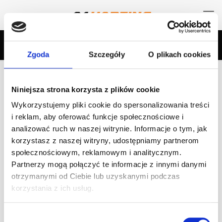
Zgoda
Szczegóły
O plikach cookies
Categories
Tags
Authors
Show all
Niniejsza strona korzysta z plików cookie
Wykorzystujemy pliki cookie do spersonalizowania treści
Nabór do Szkoły Gokartowej dla dzieci
i reklam, aby oferować funkcje społecznościowe i
od 5 r.ż. – Sezon 2017/2018!
analizować ruch w naszej witrynie. Informacje o tym, jak
korzystasz z naszej witryny, udostępniamy partnerom
Zapraszamy do zapisów do Szkoły Gokartowej dla dzieci –
społecznościowym, reklamowym i analitycznym.
Sezon 2017/2018! Pierwsza w Polsce profesjonalna sekcja
Partnerzy mogą połączyć te informacje z innymi danymi
kartingowa dla dzieci! Co – zajęcia w małych grupach
prowadzone
[…]
otrzymanymi od Ciebie lub uzyskanymi podczas
korzystania z ich usług.
Czytaj dalej
Wybór