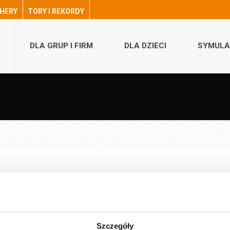
HERY
TORY I REKORDY
DLA GRUP I FIRM
DLA DZIECI
SYMULA
a nasz tor będzie otwarty już od godz. 13:00 do 23:00 – w tygodniu (tj
Szczegóły