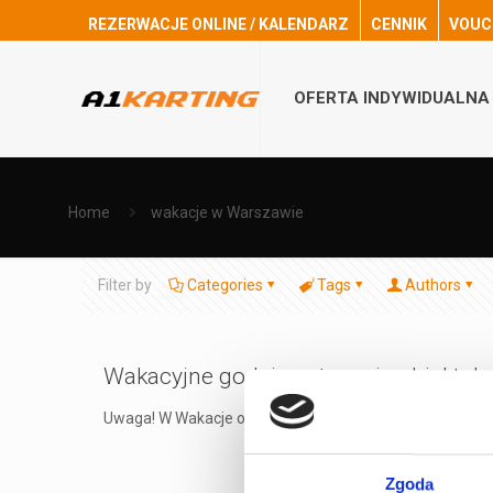
REZERWACJE ONLINE / KALENDARZ
CENNIK
VOUC
OFERTA INDYWIDUALNA
Home
wakacje w Warszawie
Filter by
Categories
Tags
Authors
Wakacyjne godziny otwarcia obiektu!
Uwaga! W Wakacje otwieramy dla Was wcześniej! Od 1 lipc
Zgoda