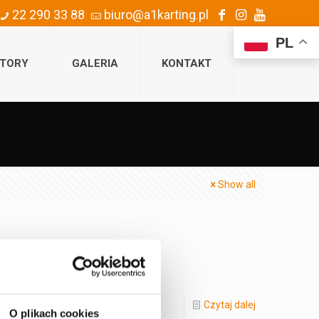
22 290 33 88
biuro@a1karting.pl
PL
TORY
GALERIA
KONTAKT
Show all
. od poniedziałku
[…]
Czytaj dalej
O plikach cookies