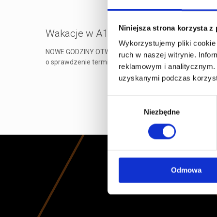
Niniejsza strona korzysta z
Wakacje w A1Karting!
Wykorzystujemy pliki cookie 
NOWE GODZINY OTWARCIA! OD DNIA 1 LIPCA zapraszamy w 
ruch w naszej witrynie. Inf
o sprawdzenie terminów
[…]
reklamowym i analitycznym. 
uzyskanymi podczas korzysta
Wybór
Niezbędne
zgody
Odmowa