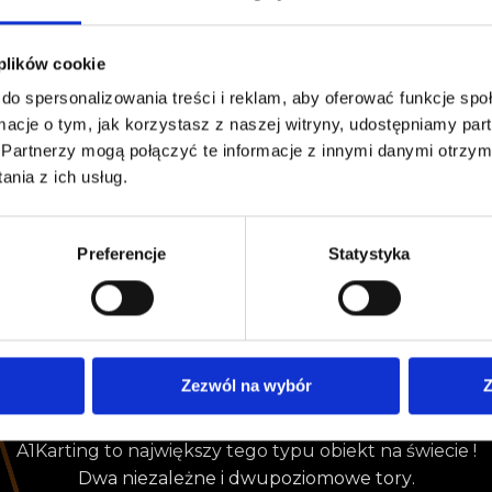
 plików cookie
do spersonalizowania treści i reklam, aby oferować funkcje sp
godzinach: Poniedziałek-Piątek: 13:00 do 23:00 Sobota: 12:00-23:00
ormacje o tym, jak korzystasz z naszej witryny, udostępniamy p
Partnerzy mogą połączyć te informacje z innymi danymi otrzym
nia z ich usług.
Preferencje
Statystyka
Warszawa, ul. Annopol 24B
Zezwól na wybór
Z
A
1
K
a
r
t
i
n
g
t
o
n
a
j
w
i
ę
k
s
z
y
t
e
g
o
t
y
p
u
o
b
i
e
k
t
n
a
ś
w
i
e
c
i
e
!
D
w
a
n
i
e
z
a
l
e
ż
n
e
i
d
w
u
p
o
z
i
o
m
o
w
e
t
o
r
y
.