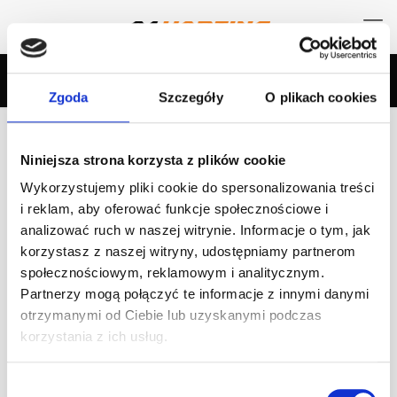
Zgoda
Szczegóły
O plikach cookies
Categories
Tags
Authors
Show all
Niniejsza strona korzysta z plików cookie
Wykorzystujemy pliki cookie do spersonalizowania treści
Rozpoczęcie Sezonu 2019 naszego
i reklam, aby oferować funkcje społecznościowe i
Team’u RDP! Koszalin
analizować ruch w naszej witrynie. Informacje o tym, jak
korzystasz z naszej witryny, udostępniamy partnerom
Jak co roku, nasz Team wraz z Fundacją Racing Driver
społecznościowym, reklamowym i analitycznym.
Program Organizuje Oficjalne Rozpoczęcie Sezonu
Partnerzy mogą połączyć te informacje z innymi danymi
Kartingowego na zewnętrznym torze. Jest to 2-dniowy
trening na gokartach wyczynowych
[…]
otrzymanymi od Ciebie lub uzyskanymi podczas
korzystania z ich usług.
Czytaj dalej
Wybór