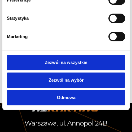
Wyścig dla Rodziców Adeptów Szkoły
Statystyka
Gokartowej
Zapraszamy do zapisów! Scenariusz: I) 8 min. trening II) 8
Marketing
min. czasówka III) 8 min. czasówka IV) Wyścig finałowy dla
najszybszej 6 osób – 12 okrążeń
[…]
Czytaj dalej
Zezwól na wszystkie
Zezwól na wybór
1
2
3
Next page
Odmowa
Warszawa, ul. Annopol 24B