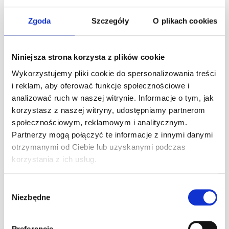
ZAWODY TIME ATTACK! 7.05
Zgoda
Szczegóły
O plikach cookies
W poniedziałek 7.05.2018 r. odbędą się zawody z cyklu Time
Attack! Zapraszamy wszystkich chętnych jeżdżących na
gokartach Centurion! Format zawodów Time Attack polega
Niniejsza strona korzysta z plików cookie
na rywalizacji o
[…]
Wykorzystujemy pliki cookie do spersonalizowania treści
i reklam, aby oferować funkcje społecznościowe i
Czytaj dalej
analizować ruch w naszej witrynie. Informacje o tym, jak
korzystasz z naszej witryny, udostępniamy partnerom
społecznościowym, reklamowym i analitycznym.
Wyścig 60 min. o weekend z Mini!
Partnerzy mogą połączyć te informacje z innymi danymi
otrzymanymi od Ciebie lub uzyskanymi podczas
Zapraszamy do zapisów! Scenariusz: 5 min. trening 8 min.
korzystania z ich usług.
kwalifikacja 60 min. wyścig Kiedy? Niedziela, 2.12.2018, godz.
20:00 NAGRODY: 1 miejsce: Samochód Mini na weekend od
[…]
Wybór
Niezbędne
zgody
Czytaj dalej
Preferencje