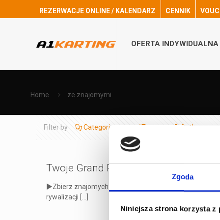
REZERWACJE ONLINE / KALENDARZ
CENNIK
VOUC
OFERTA INDYWIDUALNA
Home
ze znajomymi
Filter by
Categories
Tags
Authors
Twoje Grand Prix w promocji 119 zł/os
Zgoda
►Zbierz znajomych i sprawdź, kto stanie na podium! ►Re
rywalizacji
[…]
Niniejsza strona korzysta z