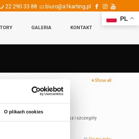
22 290 33 88
biuro@a1karting.pl
PL
TORY
GALERIA
KONTAKT
Show all
O plikach cookies
iu (pon.-pt) do 8.02.2019 Scenariusz i szczegóły