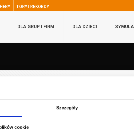
HERY
TORY I REKORDY
DLA GRUP I FIRM
DLA DZIECI
SYMULA
.!
Szczegóły
zerwuj własne Grand Prix za 119 zł/os.! Promocja obowiązuje w tygodn
 plików cookie