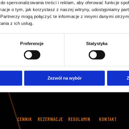
do spersonalizowania treści i reklam, aby oferować funkcje sp
ormacje o tym, jak korzystasz z naszej witryny, udostępniamy p
Partnerzy mogą połączyć te informacje z innymi danymi otrzym
nia z ich usług.
Preferencje
Statystyka
Warszawa, ul. Annopol 24B
A
1
K
a
r
t
i
n
g
t
o
n
a
j
w
i
ę
k
s
z
y
t
e
g
o
t
y
p
u
o
b
i
e
k
t
n
a
ś
w
i
e
c
i
e
!
D
w
a
n
i
e
z
a
l
e
ż
n
e
i
d
w
u
p
o
z
i
o
m
o
w
e
t
o
r
y
.
Zezwól na wybór
Z
G
o
k
a
r
t
y
s
p
a
l
i
n
o
w
e
i
e
l
e
k
t
r
y
c
z
n
e
.
D
l
a
d
z
i
e
c
i
,
m
ł
o
d
z
i
e
ż
y
i
d
o
r
o
s
ł
y
c
h
CENNIK
REZERWACJE
REGULAMIN
KONTAKT