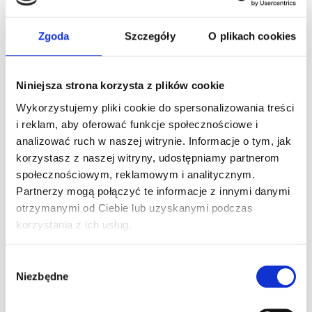
Konkurs Walentynkowy !
Zgoda
Szczegóły
O plikach cookies
Konkurs Walentynkowy
Już niebawem święto
zakochanych.
Z tej okazji wszystkich naszych fanów,
Niniejsza strona korzysta z plików cookie
zapraszamy do wzięcia udziału w konkursie. ? Tym razem,
przygotowaliśmy dla Was nagrody, dzięki którym spędzicie
Wykorzystujemy pliki cookie do spersonalizowania treści
niesamowite
[…]
i reklam, aby oferować funkcje społecznościowe i
analizować ruch w naszej witrynie. Informacje o tym, jak
Czytaj dalej
korzystasz z naszej witryny, udostępniamy partnerom
społecznościowym, reklamowym i analitycznym.
Partnerzy mogą połączyć te informacje z innymi danymi
otrzymanymi od Ciebie lub uzyskanymi podczas
Jazdy dla dzieci od 5 r.ż. – gokart Puffo i
korzystania z ich usług.
Junior! Luty
Dzieci w wieku 5-8 lat zapraszamy na jazdy pod opieką
Wybór
instruktora Ze względów bezpieczeństwa, dzieci jeżdżące
Niezbędne
zgody
gokartem Puffo (od 5 roku życia, od ok. 110 cm
[…]