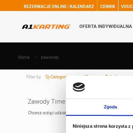
REZERWACJE ONLINE / KALENDARZ
CENNIK
VOUC
OFERTA INDYWIDUALNA
Home
zawwody
Filter by
Categories
Tags
Authors
Zawody Time Attack Amator 25.03 – 
Zgoda
Chcesz wziąć udział po raz pierwszy w zawodach kartin
Niniejsza strona korzysta z