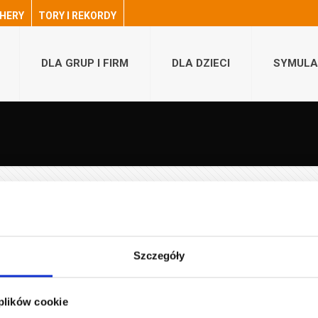
HERY
TORY I REKORDY
DLA GRUP I FIRM
DLA DZIECI
SYMULA
ZAPISY!
Szczegóły
gowych, ale obawiasz się, że Twoi przeciwnicy to osoby z dużym doświ
 plików cookie