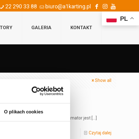
22 290 33 88
biuro@a1karting.pl
PL
TORY
GALERIA
KONTAKT
Show all
O plikach cookies
adczeniem? Jeśli tak, Time Attack Amator jest
[…]
Czytaj dalej