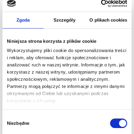
Jazdy dla dzieci od 5 r.ż. – gokart Puffo i
Junior! Kwiecień
Zgoda
Szczegóły
O plikach cookies
Dzieci w wieku 5-8 lat zapraszamy na jazdy pod opieką
instruktora. Ze względów bezpieczeństwa, dzieci jeżdżące
Niniejsza strona korzysta z plików cookie
gokartem Puffo (od 5 roku życia, od ok. 110 cm
[…]
Wykorzystujemy pliki cookie do spersonalizowania treści
i reklam, aby oferować funkcje społecznościowe i
Czytaj dalej
analizować ruch w naszej witrynie. Informacje o tym, jak
korzystasz z naszej witryny, udostępniamy partnerom
społecznościowym, reklamowym i analitycznym.
Już 7 kwietnia otwarcie sezonu
Partnerzy mogą połączyć te informacje z innymi danymi
Gokartów na PGE Narodowym!
otrzymanymi od Ciebie lub uzyskanymi podczas
korzystania z ich usług.
Już 7 kwietnia otwarcie sezonu! Zbliża się otwarcie
kolejnego sezonu na torze Kartingowy Narodowy! Ten tor
Wybór
gokartowy zyskuje coraz większą popularność, jego oferta
Niezbędne
stanowi bowiem odpowiedź
[…]
zgody