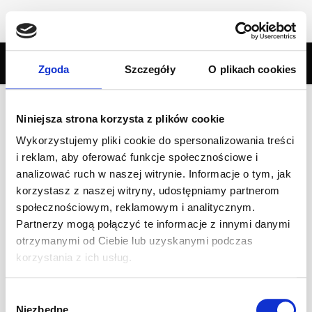
Zgoda
Szczegóły
O plikach cookies
Categories
Tags
Authors
Show all
Niniejsza strona korzysta z plików cookie
Wykorzystujemy pliki cookie do spersonalizowania treści
Jazdy dla dzieci od 5 r.ż. – gokart Puffo i
i reklam, aby oferować funkcje społecznościowe i
analizować ruch w naszej witrynie. Informacje o tym, jak
Junior! Lipiec
korzystasz z naszej witryny, udostępniamy partnerom
Dzieci w wieku 5-8 lat zapraszamy na jazdy pod opieką
społecznościowym, reklamowym i analitycznym.
instruktora! Ze względów bezpieczeństwa, dzieci jeżdżące
Partnerzy mogą połączyć te informacje z innymi danymi
gokartem Puffo (od 5 roku życia, od ok. 110 cm
[…]
otrzymanymi od Ciebie lub uzyskanymi podczas
korzystania z ich usług.
Czytaj dalej
Wybór
Niezbędne