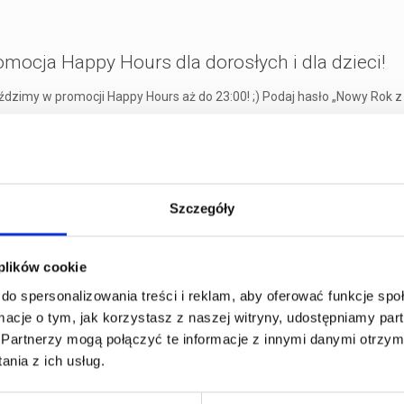
mocja Happy Hours dla dorosłych i dla dzieci!
dzimy w promocji Happy Hours aż do 23:00! ;) Podaj hasło „Nowy Rok z 
Szczegóły
ja Happy Hours obowiązuje również dzieci (tzn. dot. gokartów: Puffo i
 plików cookie
do spersonalizowania treści i reklam, aby oferować funkcje sp
ormacje o tym, jak korzystasz z naszej witryny, udostępniamy p
Partnerzy mogą połączyć te informacje z innymi danymi otrzym
nia z ich usług.
 dzieci !