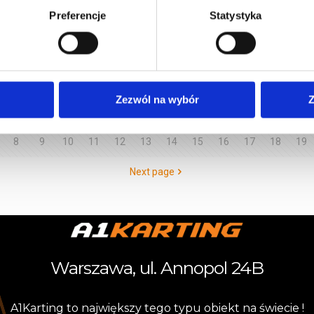
Preferencje
Statystyka
y wyścigowego, zapraszamy już dziś do naszej Całorocznej Szkoły Gokart
Zezwól na wybór
Z
8
9
10
11
12
13
14
15
16
17
18
19
Next page
Warszawa, ul. Annopol 24B
A
1
K
a
r
t
i
n
g
t
o
n
a
j
w
i
ę
k
s
z
y
t
e
g
o
t
y
p
u
o
b
i
e
k
t
n
a
ś
w
i
e
c
i
e
!