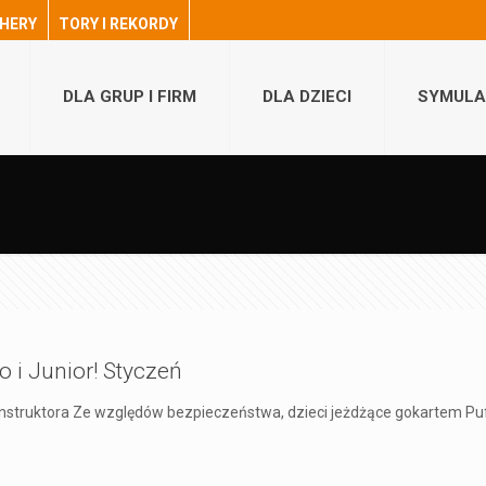
HERY
TORY I REKORDY
DLA GRUP I FIRM
DLA DZIECI
SYMULA
o i Junior! Styczeń
instruktora Ze względów bezpieczeństwa, dzieci jeżdżące gokartem Puff