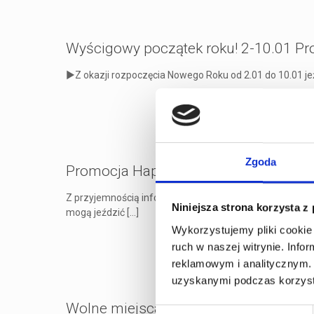
Wyścigowy początek roku! 2-10.01 Pro
►Z okazji rozpoczęcia Nowego Roku od 2.01 do 10.01 jeź
Zgoda
Promocja Happy Hours dla dzieci!
Z przyjemnością informujemy, że od 2.01.2020 r. promoc
Niniejsza strona korzysta z
mogą jeździć
[…]
Wykorzystujemy pliki cookie 
ruch w naszej witrynie. Inf
reklamowym i analitycznym. 
uzyskanymi podczas korzysta
Wolne miejsca w Szkole Gokartowej dla
Wybór