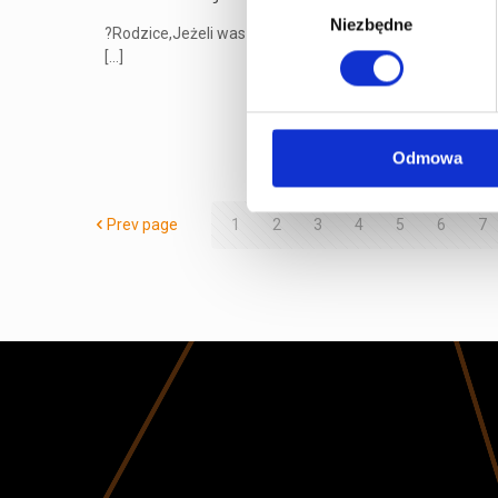
Niezbędne
zgody
?Rodzice,Jeżeli wasze dziecko marzy o karierze kierowc
[…]
Odmowa
Prev page
1
2
3
4
5
6
7