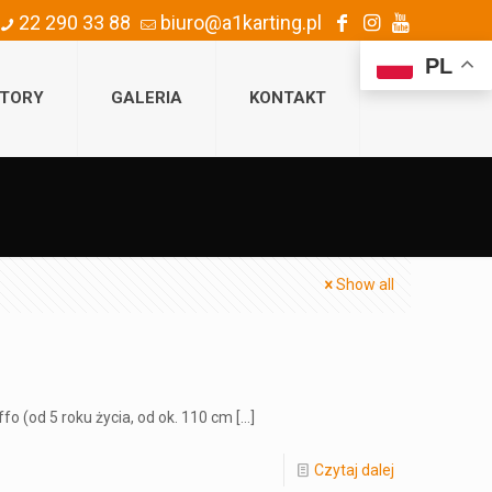
22 290 33 88
biuro@a1karting.pl
PL
TORY
GALERIA
KONTAKT
Show all
o (od 5 roku życia, od ok. 110 cm
[…]
Czytaj dalej