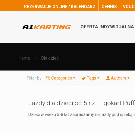
REZERWACJE ONLINE / KALENDARZ
CENNIK
VOUC
OFERTA INDYWIDUALNA
Home
Dla dzieci
Filter by
Categories
Tags
Authors
Jazdy dla dzieci od 5 r.ż. – gokart Puff
Dzieci w wieku 5-8 lat zapraszamy na jazdy pod opieką 