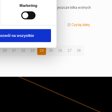
Marketing
owej dla dzieci od 5 r.ż. – zostało jeszcze kilka wolnych
Czytaj dalej
ezwól na wszystkie
20
21
22
23
24
25
26
27
28