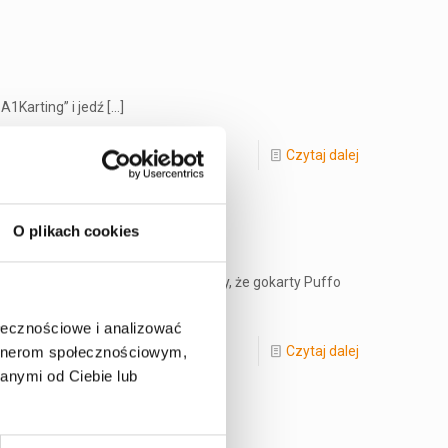
A1Karting” i jedź
[…]
Czytaj dalej
O plikach cookies
 Junior). Jednocześnie przypominamy, że gokarty Puffo
ołecznościowe i analizować
Czytaj dalej
artnerom społecznościowym,
anymi od Ciebie lub