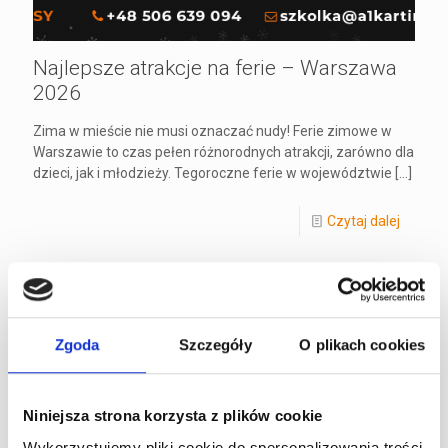
Najlepsze atrakcje na ferie – Warszawa
2026
Zima w mieście nie musi oznaczać nudy! Ferie zimowe w
Warszawie to czas pełen różnorodnych atrakcji, zarówno dla
dzieci, jak i młodzieży. Tegoroczne ferie w województwie
[…]
Czytaj dalej
Wyścigowe ferie dla dzieci w A1Karting
– zapisy !
Zgoda
Szczegóły
O plikach cookies
Ferie zimowe pełne adrenaliny i nauki na torze kartingowym
A1Karting w Warszawie! Zapraszamy dzieci w wieku 5 – 16
lat na niezapomniane ferie zimowe pełne emocji,
[…]
Niniejsza strona korzysta z plików cookie
Wykorzystujemy pliki cookie do spersonalizowania treści