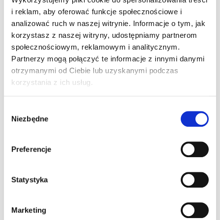
Czytaj dalej
i reklam, aby oferować funkcje społecznościowe i
analizować ruch w naszej witrynie. Informacje o tym, jak
korzystasz z naszej witryny, udostępniamy partnerom
społecznościowym, reklamowym i analitycznym.
Nowe gokarty ! Elektryczne czy
Partnerzy mogą połączyć te informacje z innymi danymi
spalinowe ? U nas Ty wybierasz.
otrzymanymi od Ciebie lub uzyskanymi podczas
Nowe elektryczne gokarty Rimo na torze A1Karting –
korzystania z ich usług.
Połączenie innowacji z pasją do wyścigów! Tor A1Karting z
dumą ogłasza wprowadzenie do swojej oferty nowych,
Wybór
elektrycznych gokartów
[…]
Niezbędne
zgody
Czytaj dalej
Preferencje
Nowe konfiguracje torów !
Statystyka
Tor A1Karting z radością informuje o wprowadzeniu nowych
konfiguracji na dwóch naszych torach! Dzięki zmianom,
Marketing
każdy kierowca będzie miał okazję poczuć jeszcze więcej