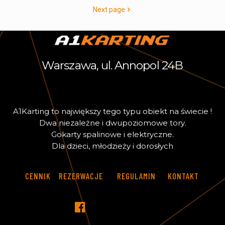
Next page
Warszawa, ul. Annopol 24B
A
1
K
a
r
t
i
n
g
t
o
n
a
j
w
i
ę
k
s
z
y
t
e
g
o
t
y
p
u
o
b
i
e
k
t
n
a
ś
w
i
e
c
i
e
!
D
w
a
n
i
e
z
a
l
e
ż
n
e
i
d
w
u
p
o
z
i
o
m
o
w
e
t
o
r
y
.
G
o
k
a
r
t
y
s
p
a
l
i
n
o
w
e
i
e
l
e
k
t
r
y
c
z
n
e
.
D
l
a
d
z
i
e
c
i
,
m
ł
o
d
z
i
e
ż
y
i
d
o
r
o
s
ł
y
c
h
CENNIK
REZERWACJE
REGULAMIN
KONTAKT