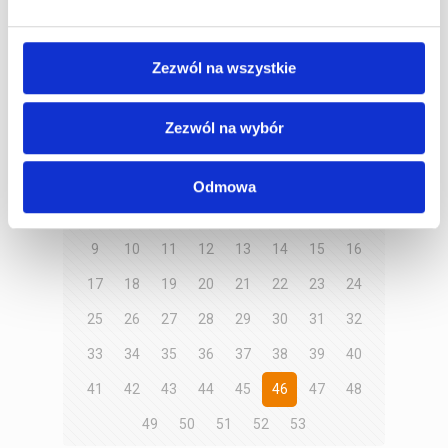
emocji i adrenaliny.
[…]
Zezwól na wszystkie
Czytaj dalej
Zezwól na wybór
Prev page
Odmowa
1
2
3
4
5
6
7
8
9
10
11
12
13
14
15
16
17
18
19
20
21
22
23
24
25
26
27
28
29
30
31
32
33
34
35
36
37
38
39
40
41
42
43
44
45
46
47
48
49
50
51
52
53