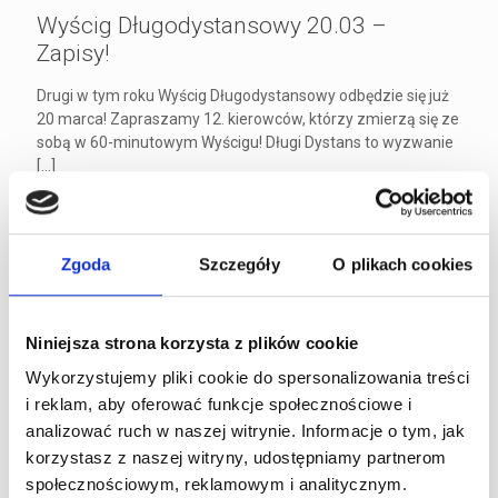
Wyścig Długodystansowy 20.03 –
Zapisy!
Drugi w tym roku Wyścig Długodystansowy odbędzie się już
20 marca! Zapraszamy 12. kierowców, którzy zmierzą się ze
sobą w 60-minutowym Wyścigu! Długi Dystans to wyzwanie
[…]
Czytaj dalej
Zgoda
Szczegóły
O plikach cookies
Jazdy dla dzieci od 5 r.ż. – gokart Puffo i
Junior! Marzec
Niniejsza strona korzysta z plików cookie
Wykorzystujemy pliki cookie do spersonalizowania treści
Dzieci w wieku 5-8 lat zapraszamy na jazdy gokartem Puffo
i reklam, aby oferować funkcje społecznościowe i
i Junior pod opieką instruktora! Ze względów
analizować ruch w naszej witrynie. Informacje o tym, jak
bezpieczeństwa, dzieci jeżdżące gokartem Puffo (od 5 r.ż.,
korzystasz z naszej witryny, udostępniamy partnerom
min.
[…]
społecznościowym, reklamowym i analitycznym.