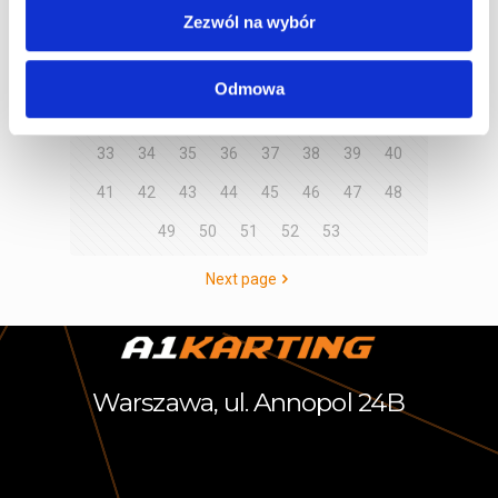
Zezwól na wybór
9
10
11
12
13
14
15
16
17
18
19
20
21
22
23
24
Odmowa
25
26
27
28
29
30
31
32
33
34
35
36
37
38
39
40
41
42
43
44
45
46
47
48
49
50
51
52
53
Next page
Warszawa, ul. Annopol 24B