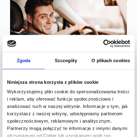
Zgoda
Szczegóły
O plikach cookies
Niniejsza strona korzysta z plików cookie
Prezent dla kierowcy – najlepsze
Wykorzystujemy pliki cookie do spersonalizowania treści
pomysły na upominek dla pasjonata
i reklam, aby oferować funkcje społecznościowe i
motoryzacji
analizować ruch w naszej witrynie. Informacje o tym, jak
korzystasz z naszej witryny, udostępniamy partnerom
Prezent dla kierowcy to upominek dopasowany do stylu
społecznościowym, reklamowym i analitycznym.
życia osoby spędzającej długie godziny za kierownicą – od
Partnerzy mogą połączyć te informacje z innymi danymi
praktycznych gadżetów ułatwiających codzienną pracę,
otrzymanymi od Ciebie lub uzyskanymi podczas
przez personalizowane akcesoria, aż
[…]